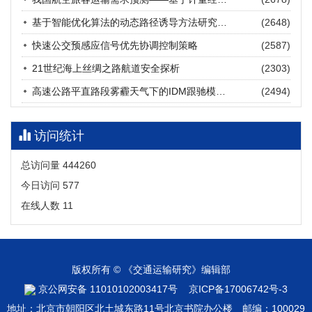
张海涛, 姚琛, 唐治豪, 谢明辉, 王元庆
2026, 12(3): 202-216.
https://doi.org/10.16503/j.cnki.2095-
基于智能优化算法的动态路径诱导方法研究进展
(2648)
9931.2026.03.016
摘要 (
20
)
HTML
(
18
)
快速公交预感应信号优先协调控制策略
(2587)
21世纪海上丝绸之路航道安全探析
(2303)
高速公路平直路段雾霾天气下的IDM跟驰模型分析
(2494)
访问统计
总访问量
444260
今日访问
577
在线人数
11
版权所有 © 《交通运输研究》编辑部
京公网安备 11010102003417号
京ICP备17006742号-3
地址：北京市朝阳区北土城东路11号北京书院办公楼 邮编：100029