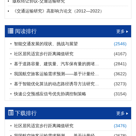
版权转让协议-交通运输研究
摘要 (
20
)
HTML
(
20
)
《交通运输研究》高影响力论文（2012—2022）
多层能源供给网络下高速公路系统韧性提升方法
郝泉霖, 兰富安, 赖波, 陈立栋, 宋志英, 郑帅
参考文献及常用法定计量单位样例
2026, 12(3): 163-175.
https://doi.org/10.16503/j.cnki.2095-
阅读排行
中英文摘要撰写规范及样例
更多
9931.2026.03.013
摘要 (
14
)
HTML
(
12
)
智能交通发展的现状、挑战与展望
(2546)
道路建养运通用碳核算方法及应用
社区居民适宜步行距离阈值研究
(4167)
王元庆, 王皎, 刘圆圆, 于谦, 刘聂旸子, 杨诗雨
2026, 12(3): 176-189.
https://doi.org/10.16503/j.cnki.2095-
基于道路容量、建筑量、汽车保有量的拥堵指数敏感性分析
(2841)
9931.2026.03.014
我国航空旅客运输需求预测——基于计量经济学与系统动力学组合模型
(3622)
摘要 (
12
)
HTML
(
12
)
基于智能优化算法的动态路径诱导方法研究进展
(3273)
西部陆海新通道氢走廊建设对交通运输领域低碳转型的推动作
快速公交预感应信号优先协调控制策略
(3154)
用
罗文格, 黄承锋, 关海长
2026, 12(3): 190-201.
https://doi.org/10.16503/j.cnki.2095-
9931.2026.03.015
下载排行
更多
摘要 (
22
)
HTML
(
21
)
社区居民适宜步行距离阈值研究
(3476)
交能融合背景下零碳货运走廊利益主体的策略演化与影响因素
我国航空旅客运输需求预测——基于计量经济学与系统动力学组合模型
(2678)