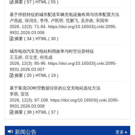
摘要 (
57
)
HTML
(
55
)
基于停驻特征的城市配送车辆充电设施布局与功率配置方法
卢燕超, 张润生, 李伟, 卢凯明, 范鹏飞, 吴亦政, 宋国华
2026, 12(3): 71-84.
https://doi.org/10.16503/j.cnki.2095-
9931.2026.03.006
摘要 (
34
)
HTML
(
30
)
城市电动汽车充电站利用效率与时空分异特征
王玉婷, 庄立坚, 何兆成
2026, 12(3): 85-96.
https://doi.org/10.16503/j.cnki.2095-
9931.2026.03.007
摘要 (
20
)
HTML
(
19
)
基于客流OD时空数据分区的公交充电站选址方法
李萌, 雷浩
2026, 12(3): 97-108.
https://doi.org/10.16503/j.cnki.2095-
9931.2026.03.008
摘要 (
38
)
HTML
(
37
)
高速公路充电设施技术规划综述：场景需求、技术路线与配置
策略
新闻公告
更多