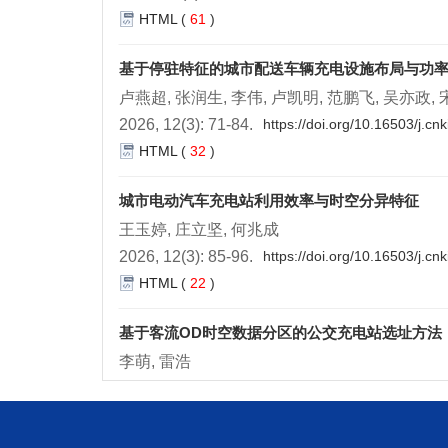
HTML
(
61
)
基于停驻特征的城市配送车辆充电设施布局与功
卢燕超, 张润生, 李伟, 卢凯明, 范鹏飞, 吴亦政,
2026, 12(3): 71-84.
https://doi.org/10.16503/j.c
HTML
(
32
)
城市电动汽车充电站利用效率与时空分异特征
王玉婷, 庄立坚, 何兆成
2026, 12(3): 85-96.
https://doi.org/10.16503/j.c
HTML
(
22
)
基于客流OD时空数据分区的公交充电站选址方法
李萌, 雷浩
2026, 12(3): 97-108.
https://doi.org/10.16503/j.
HTML
(
39
)