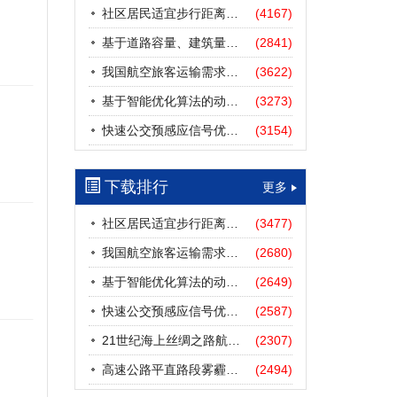
社区居民适宜步行距离阈值研究
(4167)
基于道路容量、建筑量、汽车保有量的拥堵指数敏感性分析
(2841)
我国航空旅客运输需求预测——基于计量经济学与系统动力学组合模型
(3622)
基于智能优化算法的动态路径诱导方法研究进展
(3273)
快速公交预感应信号优先协调控制策略
(3154)
下载排行
更多
社区居民适宜步行距离阈值研究
(3477)
我国航空旅客运输需求预测——基于计量经济学与系统动力学组合模型
(2680)
基于智能优化算法的动态路径诱导方法研究进展
(2649)
快速公交预感应信号优先协调控制策略
(2587)
21世纪海上丝绸之路航道安全探析
(2307)
高速公路平直路段雾霾天气下的IDM跟驰模型分析
(2494)