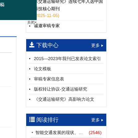
《交通运输研究》连续七年入选中国
科技核心期刊
(2025-11-05)
诚邀审稿专家
关闭×
(2024-04-25)
下载中心
一期
更多
2015—2023年我刊已发表论文索引
论文模板
审稿专家信息表
版权转让协议-交通运输研究
《交通运输研究》高影响力论文
（2012—2022）
参考文献及常用法定计量单位样例
阅读排行
更多
中英文摘要撰写规范及样例
智能交通发展的现状、挑战与展望
(2546)