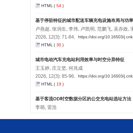
HTML
(
54
)
基于停驻特征的城市配送车辆充电设施布局与功
卢燕超, 张润生, 李伟, 卢凯明, 范鹏飞, 吴亦政,
2026, 12(3): 71-84.
https://doi.org/10.16503/j.c
HTML
(
30
)
城市电动汽车充电站利用效率与时空分异特征
王玉婷, 庄立坚, 何兆成
2026, 12(3): 85-96.
https://doi.org/10.16503/j.c
HTML
(
19
)
基于客流OD时空数据分区的公交充电站选址方法
李萌, 雷浩
2026, 12(3): 97-108.
https://doi.org/10.16503/j.
HTML
(
37
)