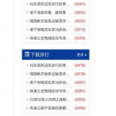
社区居民适宜步行距离阈值研究
(4167)
基于道路容量、建筑量、汽车保有量的拥堵指数敏感性分析
(2841)
我国航空旅客运输需求预测——基于计量经济学与系统动力学组合模型
(3622)
基于智能优化算法的动态路径诱导方法研究进展
(3273)
快速公交预感应信号优先协调控制策略
(3154)
下载排行
更多
社区居民适宜步行距离阈值研究
(3476)
我国航空旅客运输需求预测——基于计量经济学与系统动力学组合模型
(2678)
基于智能优化算法的动态路径诱导方法研究进展
(2647)
快速公交预感应信号优先协调控制策略
(2587)
21世纪海上丝绸之路航道安全探析
(2303)
高速公路平直路段雾霾天气下的IDM跟驰模型分析
(2494)