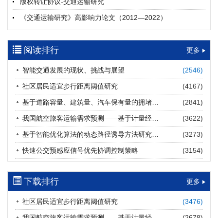
版权转让协议-交通运输研究
摘要 (
19
)
HTML
(
19
)
《交通运输研究》高影响力论文（2012—2022）
多层能源供给网络下高速公路系统韧性提升方法
郝泉霖, 兰富安, 赖波, 陈立栋, 宋志英, 郑帅
参考文献及常用法定计量单位样例
2026, 12(3): 163-175.
https://doi.org/10.16503/j.cnki.2095-
阅读排行
中英文摘要撰写规范及样例
更多
9931.2026.03.013
摘要 (
14
)
HTML
(
12
)
智能交通发展的现状、挑战与展望
(2546)
道路建养运通用碳核算方法及应用
社区居民适宜步行距离阈值研究
(4167)
王元庆, 王皎, 刘圆圆, 于谦, 刘聂旸子, 杨诗雨
2026, 12(3): 176-189.
https://doi.org/10.16503/j.cnki.2095-
基于道路容量、建筑量、汽车保有量的拥堵指数敏感性分析
(2841)
9931.2026.03.014
我国航空旅客运输需求预测——基于计量经济学与系统动力学组合模型
(3622)
摘要 (
11
)
HTML
(
11
)
基于智能优化算法的动态路径诱导方法研究进展
(3273)
西部陆海新通道氢走廊建设对交通运输领域低碳转型的推动作
快速公交预感应信号优先协调控制策略
(3154)
用
罗文格, 黄承锋, 关海长
2026, 12(3): 190-201.
https://doi.org/10.16503/j.cnki.2095-
9931.2026.03.015
下载排行
更多
摘要 (
21
)
HTML
(
20
)
社区居民适宜步行距离阈值研究
(3476)
交能融合背景下零碳货运走廊利益主体的策略演化与影响因素
我国航空旅客运输需求预测——基于计量经济学与系统动力学组合模型
(2678)