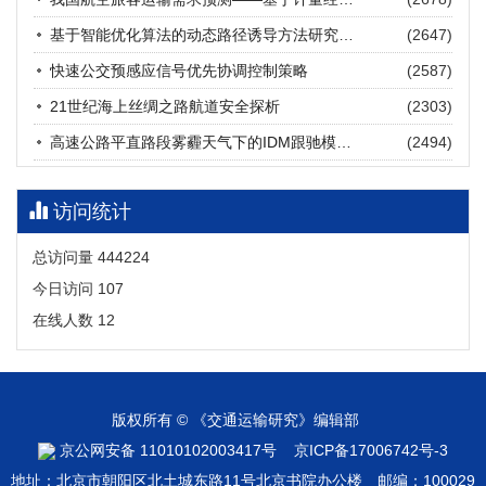
张海涛, 姚琛, 唐治豪, 谢明辉, 王元庆
2026, 12(3): 202-216.
https://doi.org/10.16503/j.cnki.2095-
基于智能优化算法的动态路径诱导方法研究进展
(2647)
9931.2026.03.016
摘要 (
19
)
HTML
(
17
)
快速公交预感应信号优先协调控制策略
(2587)
21世纪海上丝绸之路航道安全探析
(2303)
高速公路平直路段雾霾天气下的IDM跟驰模型分析
(2494)
访问统计
总访问量
444224
今日访问
107
在线人数
12
版权所有 © 《交通运输研究》编辑部
京公网安备 11010102003417号
京ICP备17006742号-3
地址：北京市朝阳区北土城东路11号北京书院办公楼 邮编：100029