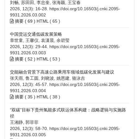
刘畅, 苏田田, 李忠奎, 张海颖, 王宝春
2026, 12(3): 16-28.
https://doi.org/10.16503/j.cnki.2095-
9931.2026.03.002
摘要 (
69
)
HTML
(
65
)
中国货运交通低碳发展策略
章世童, 王馨仪, 袁潇晨, 余碧莹
2026, 12(3): 29-44.
https://doi.org/10.16503/j.cnki.2095-
9931.2026.03.003
摘要 (
52
)
HTML
(
53
)
交能融合背景下高速公路乘用车领域低碳化发展与建议
张天雨, 鲁工圆, 刘晓波, 姚恩建, 骆泳吉
2026, 12(3): 45-57.
https://doi.org/10.16503/j.cnki.2095-
9931.2026.03.004
摘要 (
35
)
HTML
(
38
)
“双碳”目标下贵州氢能多式联运体系构建：战略逻辑与实施路
径
王湘静, 郭菲菲
2026, 12(3): 58-70.
https://doi.org/10.16503/j.cnki.2095-
9931.2026.03.005