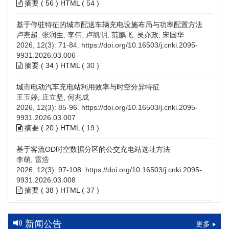
摘要 (
56
)
HTML
(
54
)
基于停驻特征的城市配送车辆充电设施布局与功率配置方法
卢燕超, 张润生, 李伟, 卢凯明, 范鹏飞, 吴亦政, 宋国华
2026, 12(3): 71-84.
https://doi.org/10.16503/j.cnki.2095-
9931.2026.03.006
摘要 (
34
)
HTML
(
30
)
城市电动汽车充电站利用效率与时空分异特征
王玉婷, 庄立坚, 何兆成
2026, 12(3): 85-96.
https://doi.org/10.16503/j.cnki.2095-
9931.2026.03.007
摘要 (
20
)
HTML
(
19
)
基于客流OD时空数据分区的公交充电站选址方法
李萌, 雷浩
2026, 12(3): 97-108.
https://doi.org/10.16503/j.cnki.2095-
9931.2026.03.008
摘要 (
38
)
HTML
(
37
)
高速公路充电设施技术规划综述：场景需求、技术路线与配置
策略
新闻公告
更多