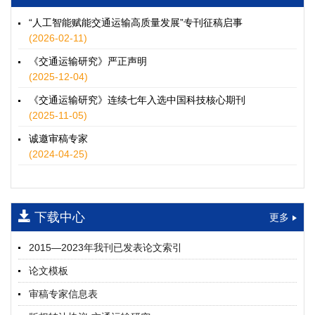
徐士翠, 黄超, 孙鹏翔, 郑少灿, 胡正宇, 李天宇, 冯健茜, 谢秉磊
2026, 12(3): 109-124.
https://doi.org/10.16503/j.cnki.2095-
“人工智能赋能交通运输高质量发展”专刊征稿启事
9931.2026.03.009
(2026-02-11)
摘要 (
35
)
HTML
(
32
)
《交通运输研究》严正声明
水运港-船多能源融合技术及集成应用——以宁波舟山港穿山港
(2025-12-04)
区为例
《交通运输研究》连续七年入选中国科技核心期刊
童亮, 袁裕鹏, 袁成清, 唐道贵, 钟晓晖, 严新平
(2025-11-05)
2026, 12(3): 125-136.
https://doi.org/10.16503/j.cnki.2095-
9931.2026.03.010
诚邀审稿专家
摘要 (
29
)
HTML
(
26
)
(2024-04-25)
面向公路交通的双向可逆电氢耦合微电网系统容量优化配置
师瑞峰, 程龙飞, 张凌志, 王亚彬, 刘状壮
2026, 12(3): 137-150.
https://doi.org/10.16503/j.cnki.2095-
下载中心
更多
9931.2026.03.011
摘要 (
14
)
HTML
(
13
)
2015—2023年我刊已发表论文索引
基于TimeXer模型的高速公路服务区充电负荷预测
论文模板
孙偲赫, 宋国华, 朱子俊, 范鹏飞, 石莹
2026, 12(3): 151-162.
https://doi.org/10.16503/j.cnki.2095-
审稿专家信息表
9931.2026.03.012