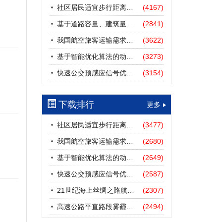
社区居民适宜步行距离阈值研究
(4167)
基于道路容量、建筑量、汽车保有量的拥堵指数敏感性分析
(2841)
我国航空旅客运输需求预测——基于计量经济学与系统动力学组合模型
(3622)
基于智能优化算法的动态路径诱导方法研究进展
(3273)
快速公交预感应信号优先协调控制策略
(3154)
下载排行
更多
社区居民适宜步行距离阈值研究
(3477)
我国航空旅客运输需求预测——基于计量经济学与系统动力学组合模型
(2680)
基于智能优化算法的动态路径诱导方法研究进展
(2649)
快速公交预感应信号优先协调控制策略
(2587)
21世纪海上丝绸之路航道安全探析
(2307)
高速公路平直路段雾霾天气下的IDM跟驰模型分析
(2494)