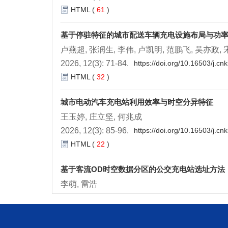
HTML
(
61
)
基于停驻特征的城市配送车辆充电设施布局与功
卢燕超, 张润生, 李伟, 卢凯明, 范鹏飞, 吴亦政,
2026, 12(3): 71-84.
https://doi.org/10.16503/j.c
HTML
(
32
)
城市电动汽车充电站利用效率与时空分异特征
王玉婷, 庄立坚, 何兆成
2026, 12(3): 85-96.
https://doi.org/10.16503/j.c
HTML
(
22
)
基于客流OD时空数据分区的公交充电站选址方法
李萌, 雷浩
2026, 12(3): 97-108.
https://doi.org/10.16503/j.
HTML
(
39
)