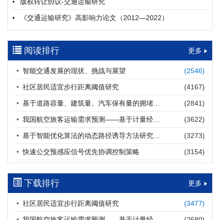
版权转让协议-交通运输研究
摘要 (
26
)
HTML
(
25
)
《交通运输研究》高影响力论文（2012—2022）
多层能源供给网络下高速公路系统韧性提升方法
郝泉霖, 兰富安, 赖波, 陈立栋, 宋志英, 郑帅
参考文献及常用法定计量单位样例
2026, 12(3): 163-175.
https://doi.org/10.16503/j.cnki.2095-
阅读排行
中英文摘要撰写规范及样例
更多
9931.2026.03.013
摘要 (
18
)
HTML
(
16
)
智能交通发展的现状、挑战与展望
(2546)
道路建养运通用碳核算方法及应用
社区居民适宜步行距离阈值研究
(4167)
王元庆, 王皎, 刘圆圆, 于谦, 刘聂旸子, 杨诗雨
2026, 12(3): 176-189.
https://doi.org/10.16503/j.cnki.2095-
基于道路容量、建筑量、汽车保有量的拥堵指数敏感性分析
(2841)
9931.2026.03.014
我国航空旅客运输需求预测——基于计量经济学与系统动力学组合模型
(3622)
摘要 (
16
)
HTML
(
16
)
基于智能优化算法的动态路径诱导方法研究进展
(3273)
西部陆海新通道氢走廊建设对交通运输领域低碳转型的推动作
快速公交预感应信号优先协调控制策略
(3154)
用
罗文格, 黄承锋, 关海长
2026, 12(3): 190-201.
https://doi.org/10.16503/j.cnki.2095-
9931.2026.03.015
下载排行
更多
摘要 (
27
)
HTML
(
26
)
社区居民适宜步行距离阈值研究
(3477)
交能融合背景下零碳货运走廊利益主体的策略演化与影响因素
我国航空旅客运输需求预测——基于计量经济学与系统动力学组合模型
(2680)