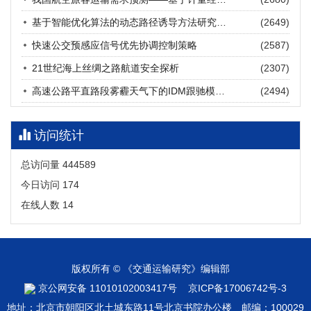
张海涛, 姚琛, 唐治豪, 谢明辉, 王元庆
2026, 12(3): 202-216.
https://doi.org/10.16503/j.cnki.2095-
基于智能优化算法的动态路径诱导方法研究进展
(2649)
9931.2026.03.016
摘要 (
23
)
HTML
(
20
)
快速公交预感应信号优先协调控制策略
(2587)
21世纪海上丝绸之路航道安全探析
(2307)
高速公路平直路段雾霾天气下的IDM跟驰模型分析
(2494)
访问统计
总访问量
444589
今日访问
174
在线人数
14
版权所有 © 《交通运输研究》编辑部
京公网安备 11010102003417号
京ICP备17006742号-3
地址：北京市朝阳区北土城东路11号北京书院办公楼 邮编：100029