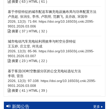
摘要 (
63
)
HTML
(
61
)
基于停驻特征的城市配送车辆充电设施布局与功率配置方法
卢燕超, 张润生, 李伟, 卢凯明, 范鹏飞, 吴亦政, 宋国华
2026, 12(3): 71-84.
https://doi.org/10.16503/j.cnki.2095-
9931.2026.03.006
摘要 (
37
)
HTML
(
32
)
城市电动汽车充电站利用效率与时空分异特征
王玉婷, 庄立坚, 何兆成
2026, 12(3): 85-96.
https://doi.org/10.16503/j.cnki.2095-
9931.2026.03.007
摘要 (
23
)
HTML
(
22
)
基于客流OD时空数据分区的公交充电站选址方法
李萌, 雷浩
2026, 12(3): 97-108.
https://doi.org/10.16503/j.cnki.2095-
9931.2026.03.008
摘要 (
41
)
HTML
(
39
)
高速公路充电设施技术规划综述：场景需求、技术路线与配置
策略
新闻公告
更多