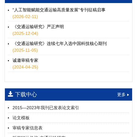
徐士翠, 黄超, 孙鹏翔, 郑少灿, 胡正宇, 李天宇, 冯健茜, 谢秉磊
2026, 12(3): 109-124.
https://doi.org/10.16503/j.cnki.2095-
“人工智能赋能交通运输高质量发展”专刊征稿启事
9931.2026.03.009
(2026-02-11)
摘要 (
38
)
HTML
(
35
)
《交通运输研究》严正声明
水运港-船多能源融合技术及集成应用——以宁波舟山港穿山港
(2025-12-04)
区为例
《交通运输研究》连续七年入选中国科技核心期刊
童亮, 袁裕鹏, 袁成清, 唐道贵, 钟晓晖, 严新平
(2025-11-05)
2026, 12(3): 125-136.
https://doi.org/10.16503/j.cnki.2095-
9931.2026.03.010
诚邀审稿专家
摘要 (
34
)
HTML
(
29
)
(2024-04-25)
面向公路交通的双向可逆电氢耦合微电网系统容量优化配置
师瑞峰, 程龙飞, 张凌志, 王亚彬, 刘状壮
2026, 12(3): 137-150.
https://doi.org/10.16503/j.cnki.2095-
下载中心
更多
9931.2026.03.011
摘要 (
18
)
HTML
(
16
)
2015—2023年我刊已发表论文索引
基于TimeXer模型的高速公路服务区充电负荷预测
论文模板
孙偲赫, 宋国华, 朱子俊, 范鹏飞, 石莹
2026, 12(3): 151-162.
https://doi.org/10.16503/j.cnki.2095-
审稿专家信息表
9931.2026.03.012