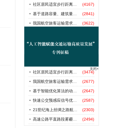
社区居民适宜步行距离阈值研究
(4167)
基于道路容量、建筑量、汽车保有量的拥堵指数敏感性分析
(2841)
我国航空旅客运输需求预测——基于计量经济学与系统动力学组合模型
(3622)
基于智能优化算法的动态路径诱导方法研究进展
(3273)
快速公交预感应信号优先协调控制策略
(3154)
下载排行
更多
社区居民适宜步行距离阈值研究
(3474)
关闭×
我国航空旅客运输需求预测——基于计量经济学与系统动力学组合模型
(2677)
基于智能优化算法的动态路径诱导方法研究进展
(2647)
快速公交预感应信号优先协调控制策略
(2587)
21世纪海上丝绸之路航道安全探析
(2303)
高速公路平直路段雾霾天气下的IDM跟驰模型分析
(2494)