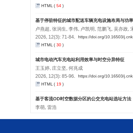
HTML
(
54
)
基于停驻特征的城市配送车辆充电设施布局与功
卢燕超, 张润生, 李伟, 卢凯明, 范鹏飞, 吴亦政,
2026, 12(3): 71-84.
https://doi.org/10.16503/j.c
HTML
(
30
)
城市电动汽车充电站利用效率与时空分异特征
王玉婷, 庄立坚, 何兆成
2026, 12(3): 85-96.
https://doi.org/10.16503/j.c
HTML
(
19
)
基于客流OD时空数据分区的公交充电站选址方法
李萌, 雷浩
2026, 12(3): 97-108.
https://doi.org/10.16503/j.
HTML
(
37
)