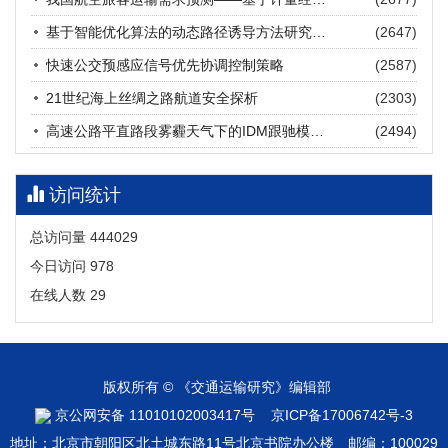
张海涛, 姚琛, 唐治豪, 谢明辉, 王元庆
2026, 12(3): 202-216.
https://doi.org/10.16503/j.cnki.2095-
基于智能优化算法的动态路径诱导方法研究进展
(2647)
9931.2026.03.016
摘要 (
19
)
HTML
(
17
)
快速公交预感应信号优先协调控制策略
(2587)
21世纪海上丝绸之路航道安全探析
(2303)
高速公路平直路段雾霾天气下的IDM跟驰模型分析
(2494)
访问统计
总访问量
444029
今日访问
978
在线人数
29
版权所有 © 《交通运输研究》编辑部
京公网安备 11010102003417号
京ICP备17006742号-3
地址：北京市朝阳区北土城东路11号北京书院办公楼 邮编：100029