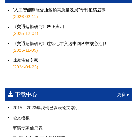
徐士翠, 黄超, 孙鹏翔, 郑少灿, 胡正宇, 李天宇, 冯健茜, 谢秉磊
2026, 12(3): 109-124.
https://doi.org/10.16503/j.cnki.2095-
“人工智能赋能交通运输高质量发展”专刊征稿启事
9931.2026.03.009
(2026-02-11)
摘要 (
35
)
HTML
(
32
)
《交通运输研究》严正声明
水运港-船多能源融合技术及集成应用——以宁波舟山港穿山港
(2025-12-04)
区为例
《交通运输研究》连续七年入选中国科技核心期刊
童亮, 袁裕鹏, 袁成清, 唐道贵, 钟晓晖, 严新平
(2025-11-05)
2026, 12(3): 125-136.
https://doi.org/10.16503/j.cnki.2095-
9931.2026.03.010
诚邀审稿专家
摘要 (
28
)
HTML
(
25
)
(2024-04-25)
面向公路交通的双向可逆电氢耦合微电网系统容量优化配置
师瑞峰, 程龙飞, 张凌志, 王亚彬, 刘状壮
2026, 12(3): 137-150.
https://doi.org/10.16503/j.cnki.2095-
下载中心
更多
9931.2026.03.011
摘要 (
12
)
HTML
(
11
)
2015—2023年我刊已发表论文索引
基于TimeXer模型的高速公路服务区充电负荷预测
论文模板
孙偲赫, 宋国华, 朱子俊, 范鹏飞, 石莹
2026, 12(3): 151-162.
https://doi.org/10.16503/j.cnki.2095-
审稿专家信息表
9931.2026.03.012