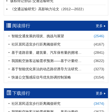
版权转让协议-交通运输研究
摘要 (
19
)
HTML
(
19
)
《交通运输研究》高影响力论文（2012—2022）
多层能源供给网络下高速公路系统韧性提升方法
郝泉霖, 兰富安, 赖波, 陈立栋, 宋志英, 郑帅
参考文献及常用法定计量单位样例
2026, 12(3): 163-175.
https://doi.org/10.16503/j.cnki.2095-
阅读排行
中英文摘要撰写规范及样例
更多
9931.2026.03.013
摘要 (
14
)
HTML
(
12
)
智能交通发展的现状、挑战与展望
(2546)
道路建养运通用碳核算方法及应用
社区居民适宜步行距离阈值研究
(4167)
王元庆, 王皎, 刘圆圆, 于谦, 刘聂旸子, 杨诗雨
2026, 12(3): 176-189.
https://doi.org/10.16503/j.cnki.2095-
基于道路容量、建筑量、汽车保有量的拥堵指数敏感性分析
(2841)
9931.2026.03.014
我国航空旅客运输需求预测——基于计量经济学与系统动力学组合模型
(3622)
摘要 (
11
)
HTML
(
11
)
基于智能优化算法的动态路径诱导方法研究进展
(3273)
西部陆海新通道氢走廊建设对交通运输领域低碳转型的推动作
快速公交预感应信号优先协调控制策略
(3154)
用
罗文格, 黄承锋, 关海长
2026, 12(3): 190-201.
https://doi.org/10.16503/j.cnki.2095-
9931.2026.03.015
下载排行
更多
摘要 (
21
)
HTML
(
20
)
社区居民适宜步行距离阈值研究
(3474)
交能融合背景下零碳货运走廊利益主体的策略演化与影响因素
我国航空旅客运输需求预测——基于计量经济学与系统动力学组合模型
(2677)