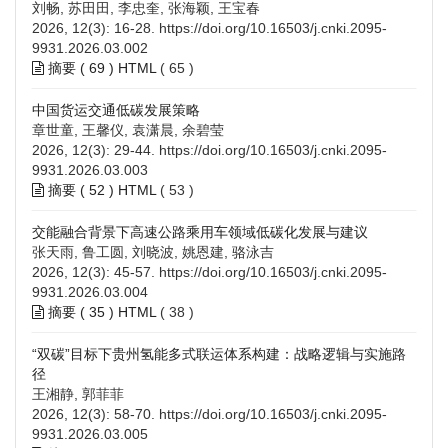
刘畅, 苏田田, 李忠奎, 张海颖, 王宝春
2026, 12(3): 16-28.
https://doi.org/10.16503/j.cnki.2095-
9931.2026.03.002
摘要 (
69
)
HTML
(
65
)
中国货运交通低碳发展策略
章世童, 王馨仪, 袁潇晨, 余碧莹
2026, 12(3): 29-44.
https://doi.org/10.16503/j.cnki.2095-
9931.2026.03.003
摘要 (
52
)
HTML
(
53
)
交能融合背景下高速公路乘用车领域低碳化发展与建议
张天雨, 鲁工圆, 刘晓波, 姚恩建, 骆泳吉
2026, 12(3): 45-57.
https://doi.org/10.16503/j.cnki.2095-
9931.2026.03.004
摘要 (
35
)
HTML
(
38
)
“双碳”目标下贵州氢能多式联运体系构建：战略逻辑与实施路
径
王湘静, 郭菲菲
2026, 12(3): 58-70.
https://doi.org/10.16503/j.cnki.2095-
9931.2026.03.005