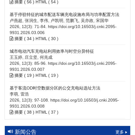
摘要 (
56
)
HTML
(
54
)
基于停驻特征的城市配送车辆充电设施布局与功率配置方法
卢燕超, 张润生, 李伟, 卢凯明, 范鹏飞, 吴亦政, 宋国华
2026, 12(3): 71-84.
https://doi.org/10.16503/j.cnki.2095-
9931.2026.03.006
摘要 (
34
)
HTML
(
30
)
城市电动汽车充电站利用效率与时空分异特征
王玉婷, 庄立坚, 何兆成
2026, 12(3): 85-96.
https://doi.org/10.16503/j.cnki.2095-
9931.2026.03.007
摘要 (
19
)
HTML
(
19
)
基于客流OD时空数据分区的公交充电站选址方法
李萌, 雷浩
2026, 12(3): 97-108.
https://doi.org/10.16503/j.cnki.2095-
9931.2026.03.008
摘要 (
38
)
HTML
(
37
)
高速公路充电设施技术规划综述：场景需求、技术路线与配置
策略
新闻公告
更多