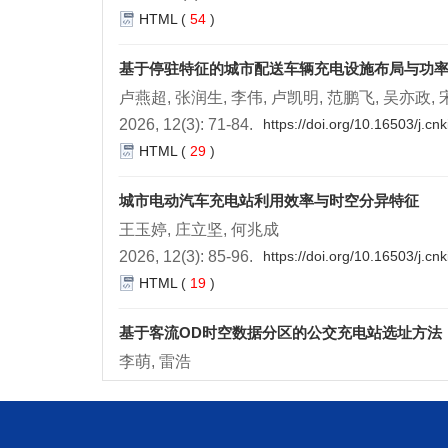
HTML
(
54
)
基于停驻特征的城市配送车辆充电设施布局与功
卢燕超, 张润生, 李伟, 卢凯明, 范鹏飞, 吴亦政,
2026, 12(3): 71-84.
https://doi.org/10.16503/j.c
HTML
(
29
)
城市电动汽车充电站利用效率与时空分异特征
王玉婷, 庄立坚, 何兆成
2026, 12(3): 85-96.
https://doi.org/10.16503/j.c
HTML
(
19
)
基于客流OD时空数据分区的公交充电站选址方法
李萌, 雷浩
2026, 12(3): 97-108.
https://doi.org/10.16503/j.
HTML
(
37
)