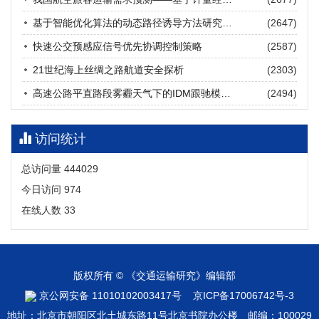
张海涛, 姚琛, 唐治豪, 谢明辉, 王元庆
2026, 12(3): 202-216.
https://doi.org/10.16503/j.cnki.2095-
基于智能优化算法的动态路径诱导方法研究进展
(2647)
9931.2026.03.016
摘要 (
19
)
HTML
(
17
)
快速公交预感应信号优先协调控制策略
(2587)
21世纪海上丝绸之路航道安全探析
(2303)
高速公路平直路段雾霾天气下的IDM跟驰模型分析
(2494)
访问统计
总访问量
444029
今日访问
974
在线人数
33
版权所有 © 《交通运输研究》编辑部
京公网安备 11010102003417号
京ICP备17006742号-3
地址：北京市朝阳区北土城东路11号北京书院办公楼 邮编：100029