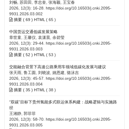
刘畅, 苏田田, 李忠奎, 张海颖, 王宝春
2026, 12(3): 16-28.
https://doi.org/10.16503/j.cnki.2095-
9931.2026.03.002
摘要 (
69
)
HTML
(
65
)
中国货运交通低碳发展策略
章世童, 王馨仪, 袁潇晨, 余碧莹
2026, 12(3): 29-44.
https://doi.org/10.16503/j.cnki.2095-
9931.2026.03.003
摘要 (
52
)
HTML
(
53
)
交能融合背景下高速公路乘用车领域低碳化发展与建议
张天雨, 鲁工圆, 刘晓波, 姚恩建, 骆泳吉
2026, 12(3): 45-57.
https://doi.org/10.16503/j.cnki.2095-
9931.2026.03.004
摘要 (
35
)
HTML
(
38
)
“双碳”目标下贵州氢能多式联运体系构建：战略逻辑与实施路
径
王湘静, 郭菲菲
2026, 12(3): 58-70.
https://doi.org/10.16503/j.cnki.2095-
9931.2026.03.005