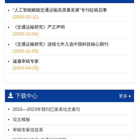
徐士翠, 黄超, 孙鹏翔, 郑少灿, 胡正宇, 李天宇, 冯健茜, 谢秉磊
2026, 12(3): 109-124.
https://doi.org/10.16503/j.cnki.2095-
“人工智能赋能交通运输高质量发展”专刊征稿启事
9931.2026.03.009
(2026-02-11)
摘要 (
35
)
HTML
(
32
)
《交通运输研究》严正声明
水运港-船多能源融合技术及集成应用——以宁波舟山港穿山港
(2025-12-04)
区为例
《交通运输研究》连续七年入选中国科技核心期刊
童亮, 袁裕鹏, 袁成清, 唐道贵, 钟晓晖, 严新平
(2025-11-05)
2026, 12(3): 125-136.
https://doi.org/10.16503/j.cnki.2095-
9931.2026.03.010
诚邀审稿专家
摘要 (
28
)
HTML
(
25
)
(2024-04-25)
面向公路交通的双向可逆电氢耦合微电网系统容量优化配置
师瑞峰, 程龙飞, 张凌志, 王亚彬, 刘状壮
2026, 12(3): 137-150.
https://doi.org/10.16503/j.cnki.2095-
下载中心
更多
9931.2026.03.011
摘要 (
12
)
HTML
(
11
)
2015—2023年我刊已发表论文索引
基于TimeXer模型的高速公路服务区充电负荷预测
论文模板
孙偲赫, 宋国华, 朱子俊, 范鹏飞, 石莹
2026, 12(3): 151-162.
https://doi.org/10.16503/j.cnki.2095-
审稿专家信息表
9931.2026.03.012