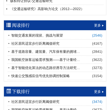
版权转让协议-交通运输研究
摘要 (
19
)
HTML
(
19
)
《交通运输研究》高影响力论文（2012—2022）
多层能源供给网络下高速公路系统韧性提升方法
郝泉霖, 兰富安, 赖波, 陈立栋, 宋志英, 郑帅
参考文献及常用法定计量单位样例
2026, 12(3): 163-175.
https://doi.org/10.16503/j.cnki.2095-
阅读排行
中英文摘要撰写规范及样例
更多
9931.2026.03.013
摘要 (
14
)
HTML
(
12
)
智能交通发展的现状、挑战与展望
(2546)
道路建养运通用碳核算方法及应用
社区居民适宜步行距离阈值研究
(4167)
王元庆, 王皎, 刘圆圆, 于谦, 刘聂旸子, 杨诗雨
2026, 12(3): 176-189.
https://doi.org/10.16503/j.cnki.2095-
基于道路容量、建筑量、汽车保有量的拥堵指数敏感性分析
(2841)
9931.2026.03.014
我国航空旅客运输需求预测——基于计量经济学与系统动力学组合模型
(3622)
摘要 (
11
)
HTML
(
11
)
基于智能优化算法的动态路径诱导方法研究进展
(3273)
西部陆海新通道氢走廊建设对交通运输领域低碳转型的推动作
快速公交预感应信号优先协调控制策略
(3154)
用
罗文格, 黄承锋, 关海长
2026, 12(3): 190-201.
https://doi.org/10.16503/j.cnki.2095-
9931.2026.03.015
下载排行
更多
摘要 (
21
)
HTML
(
20
)
社区居民适宜步行距离阈值研究
(3474)
交能融合背景下零碳货运走廊利益主体的策略演化与影响因素
我国航空旅客运输需求预测——基于计量经济学与系统动力学组合模型
(2677)