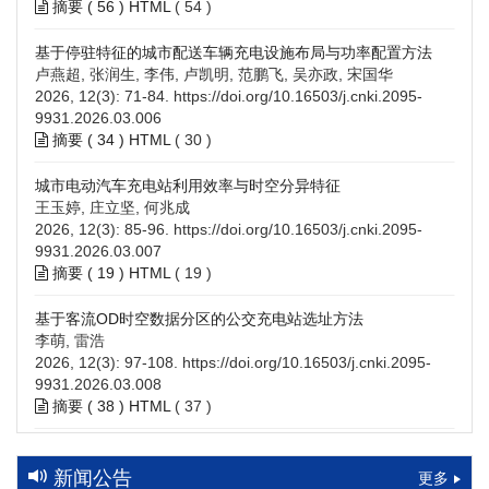
摘要 (
56
)
HTML
(
54
)
基于停驻特征的城市配送车辆充电设施布局与功率配置方法
卢燕超, 张润生, 李伟, 卢凯明, 范鹏飞, 吴亦政, 宋国华
2026, 12(3): 71-84.
https://doi.org/10.16503/j.cnki.2095-
9931.2026.03.006
摘要 (
34
)
HTML
(
30
)
城市电动汽车充电站利用效率与时空分异特征
王玉婷, 庄立坚, 何兆成
2026, 12(3): 85-96.
https://doi.org/10.16503/j.cnki.2095-
9931.2026.03.007
摘要 (
19
)
HTML
(
19
)
基于客流OD时空数据分区的公交充电站选址方法
李萌, 雷浩
2026, 12(3): 97-108.
https://doi.org/10.16503/j.cnki.2095-
9931.2026.03.008
摘要 (
38
)
HTML
(
37
)
高速公路充电设施技术规划综述：场景需求、技术路线与配置
策略
新闻公告
更多