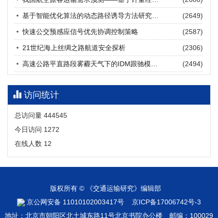
张海涛, 姚琛, 唐治豪, 谢明辉, 王元庆
2026, 12(3): 202-216.
https://doi.org/10.16503/j.cnki.2095-
基于智能优化算法的动态路径诱导方法研究进展
(2649)
9931.2026.03.016
摘要 (
22
)
HTML
(
19
)
快速公交预感应信号优先协调控制策略
(2587)
21世纪海上丝绸之路航道安全探析
(2306)
高速公路平直路段雾霾天气下的IDM跟驰模型分析
(2494)
访问统计
总访问量
444545
今日访问
1272
在线人数
12
版权所有 © 《交通运输研究》编辑部
京公网安备 11010102003417号
京ICP备17006742号-3
地址：北京市朝阳区北土城东路11号北京书院办公楼 邮编：100029