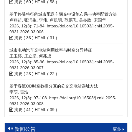
摘要 (
60
)
HTML
(
58
)
基于停驻特征的城市配送车辆充电设施布局与功率配置方法
卢燕超, 张润生, 李伟, 卢凯明, 范鹏飞, 吴亦政, 宋国华
2026, 12(3): 71-84.
https://doi.org/10.16503/j.cnki.2095-
9931.2026.03.006
摘要 (
36
)
HTML
(
31
)
城市电动汽车充电站利用效率与时空分异特征
王玉婷, 庄立坚, 何兆成
2026, 12(3): 85-96.
https://doi.org/10.16503/j.cnki.2095-
9931.2026.03.007
摘要 (
23
)
HTML
(
22
)
基于客流OD时空数据分区的公交充电站选址方法
李萌, 雷浩
2026, 12(3): 97-108.
https://doi.org/10.16503/j.cnki.2095-
9931.2026.03.008
摘要 (
41
)
HTML
(
39
)
高速公路充电设施技术规划综述：场景需求、技术路线与配置
策略
新闻公告
更多