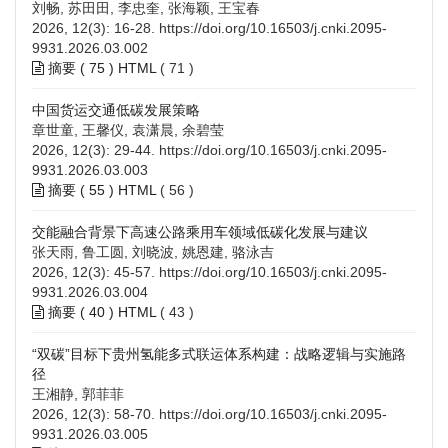
刘畅, 苏田田, 李忠奎, 张海颖, 王宝春
2026, 12(3): 16-28.
https://doi.org/10.16503/j.cnki.2095-
9931.2026.03.002
摘要 (
75
)
HTML
(
71
)
中国货运交通低碳发展策略
章世童, 王馨仪, 袁潇晨, 余碧莹
2026, 12(3): 29-44.
https://doi.org/10.16503/j.cnki.2095-
9931.2026.03.003
摘要 (
55
)
HTML
(
56
)
交能融合背景下高速公路乘用车领域低碳化发展与建议
张天雨, 鲁工圆, 刘晓波, 姚恩建, 骆泳吉
2026, 12(3): 45-57.
https://doi.org/10.16503/j.cnki.2095-
9931.2026.03.004
摘要 (
40
)
HTML
(
43
)
“双碳”目标下贵州氢能多式联运体系构建：战略逻辑与实施路
径
王湘静, 郭菲菲
2026, 12(3): 58-70.
https://doi.org/10.16503/j.cnki.2095-
9931.2026.03.005