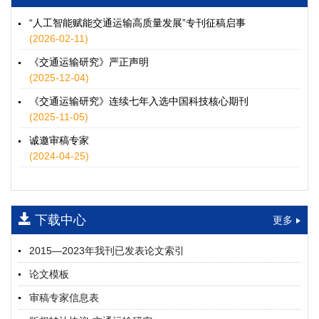
徐士翠, 黄超, 孙鹏翔, 郑少灿, 胡正宇, 李天宇, 冯健茜, 谢秉磊
2026, 12(3): 109-124.
https://doi.org/10.16503/j.cnki.2095-
“人工智能赋能交通运输高质量发展”专刊征稿启事
9931.2026.03.009
(2026-02-11)
摘要 (
37
)
HTML
(
34
)
《交通运输研究》严正声明
水运港-船多能源融合技术及集成应用——以宁波舟山港穿山港
(2025-12-04)
区为例
《交通运输研究》连续七年入选中国科技核心期刊
童亮, 袁裕鹏, 袁成清, 唐道贵, 钟晓晖, 严新平
(2025-11-05)
2026, 12(3): 125-136.
https://doi.org/10.16503/j.cnki.2095-
9931.2026.03.010
诚邀审稿专家
摘要 (
34
)
HTML
(
29
)
(2024-04-25)
面向公路交通的双向可逆电氢耦合微电网系统容量优化配置
师瑞峰, 程龙飞, 张凌志, 王亚彬, 刘状壮
2026, 12(3): 137-150.
https://doi.org/10.16503/j.cnki.2095-
下载中心
更多
9931.2026.03.011
摘要 (
16
)
HTML
(
14
)
2015—2023年我刊已发表论文索引
基于TimeXer模型的高速公路服务区充电负荷预测
论文模板
孙偲赫, 宋国华, 朱子俊, 范鹏飞, 石莹
2026, 12(3): 151-162.
https://doi.org/10.16503/j.cnki.2095-
审稿专家信息表
9931.2026.03.012