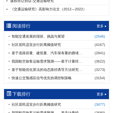
版权转让协议-交通运输研究
摘要 (
24
)
HTML
(
23
)
《交通运输研究》高影响力论文（2012—2022）
多层能源供给网络下高速公路系统韧性提升方法
郝泉霖, 兰富安, 赖波, 陈立栋, 宋志英, 郑帅
参考文献及常用法定计量单位样例
2026, 12(3): 163-175.
https://doi.org/10.16503/j.cnki.2095-
阅读排行
中英文摘要撰写规范及样例
更多
9931.2026.03.013
摘要 (
16
)
HTML
(
14
)
智能交通发展的现状、挑战与展望
(2546)
道路建养运通用碳核算方法及应用
社区居民适宜步行距离阈值研究
(4167)
王元庆, 王皎, 刘圆圆, 于谦, 刘聂旸子, 杨诗雨
2026, 12(3): 176-189.
https://doi.org/10.16503/j.cnki.2095-
基于道路容量、建筑量、汽车保有量的拥堵指数敏感性分析
(2841)
9931.2026.03.014
我国航空旅客运输需求预测——基于计量经济学与系统动力学组合模型
(3622)
摘要 (
16
)
HTML
(
16
)
基于智能优化算法的动态路径诱导方法研究进展
(3273)
西部陆海新通道氢走廊建设对交通运输领域低碳转型的推动作
快速公交预感应信号优先协调控制策略
(3154)
用
罗文格, 黄承锋, 关海长
2026, 12(3): 190-201.
https://doi.org/10.16503/j.cnki.2095-
9931.2026.03.015
下载排行
更多
摘要 (
25
)
HTML
(
24
)
社区居民适宜步行距离阈值研究
(3477)
交能融合背景下零碳货运走廊利益主体的策略演化与影响因素
我国航空旅客运输需求预测——基于计量经济学与系统动力学组合模型
(2680)