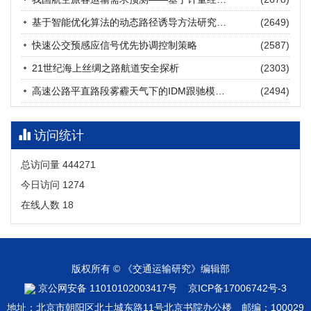
张海涛, 姚琛, 唐治豪, 谢明辉, 王元庆
2026, 12(3): 202-216.
https://doi.org/10.16503/j.cnki.2095-
基于智能优化算法的动态路径诱导方法研究进展
(2649)
9931.2026.03.016
摘要 (
20
)
HTML
(
18
)
快速公交预感应信号优先协调控制策略
(2587)
21世纪海上丝绸之路航道安全探析
(2303)
高速公路平直路段雾霾天气下的IDM跟驰模型分析
(2494)
访问统计
总访问量
444271
今日访问
1274
在线人数
18
版权所有 © 《交通运输研究》编辑部
京公网安备 11010102003417号
京ICP备17006742号-3
地址：北京市朝阳区北土城东路11号北京书院办公楼 邮编：100029