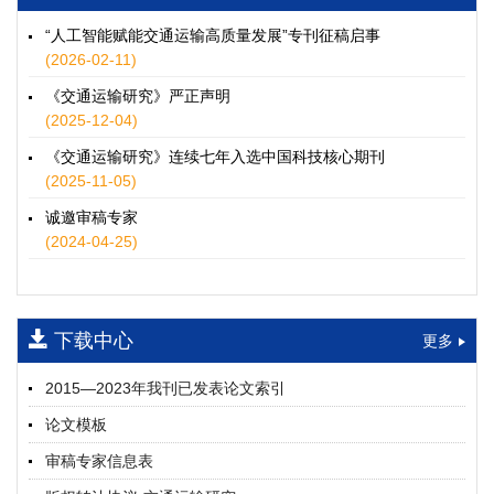
徐士翠, 黄超, 孙鹏翔, 郑少灿, 胡正宇, 李天宇, 冯健茜, 谢秉磊
2026, 12(3): 109-124.
https://doi.org/10.16503/j.cnki.2095-
“人工智能赋能交通运输高质量发展”专刊征稿启事
9931.2026.03.009
(2026-02-11)
摘要 (
35
)
HTML
(
32
)
《交通运输研究》严正声明
水运港-船多能源融合技术及集成应用——以宁波舟山港穿山港
(2025-12-04)
区为例
《交通运输研究》连续七年入选中国科技核心期刊
童亮, 袁裕鹏, 袁成清, 唐道贵, 钟晓晖, 严新平
(2025-11-05)
2026, 12(3): 125-136.
https://doi.org/10.16503/j.cnki.2095-
9931.2026.03.010
诚邀审稿专家
摘要 (
31
)
HTML
(
26
)
(2024-04-25)
面向公路交通的双向可逆电氢耦合微电网系统容量优化配置
师瑞峰, 程龙飞, 张凌志, 王亚彬, 刘状壮
2026, 12(3): 137-150.
https://doi.org/10.16503/j.cnki.2095-
下载中心
更多
9931.2026.03.011
摘要 (
15
)
HTML
(
13
)
2015—2023年我刊已发表论文索引
基于TimeXer模型的高速公路服务区充电负荷预测
论文模板
孙偲赫, 宋国华, 朱子俊, 范鹏飞, 石莹
2026, 12(3): 151-162.
https://doi.org/10.16503/j.cnki.2095-
审稿专家信息表
9931.2026.03.012