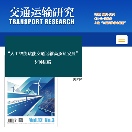
Toggl
navig
关闭×