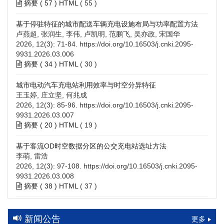
摘要 (
57
)
HTML
(
55
)
基于停驻特征的城市配送车辆充电设施布局与功率配置方法
卢燕超, 张润生, 李伟, 卢凯明, 范鹏飞, 吴亦政, 宋国华
2026, 12(3): 71-84.
https://doi.org/10.16503/j.cnki.2095-
9931.2026.03.006
摘要 (
34
)
HTML
(
30
)
城市电动汽车充电站利用效率与时空分异特征
王玉婷, 庄立坚, 何兆成
2026, 12(3): 85-96.
https://doi.org/10.16503/j.cnki.2095-
9931.2026.03.007
摘要 (
20
)
HTML
(
19
)
基于客流OD时空数据分区的公交充电站选址方法
李萌, 雷浩
2026, 12(3): 97-108.
https://doi.org/10.16503/j.cnki.2095-
9931.2026.03.008
摘要 (
38
)
HTML
(
37
)
高速公路充电设施技术规划综述：场景需求、技术路线与配置
策略
新闻公告
更多