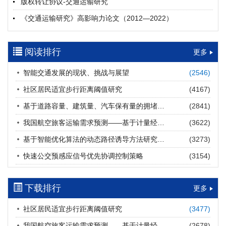
版权转让协议-交通运输研究
摘要 (
21
)
HTML
(
21
)
《交通运输研究》高影响力论文（2012—2022）
多层能源供给网络下高速公路系统韧性提升方法
郝泉霖, 兰富安, 赖波, 陈立栋, 宋志英, 郑帅
参考文献及常用法定计量单位样例
2026, 12(3): 163-175.
https://doi.org/10.16503/j.cnki.2095-
阅读排行
中英文摘要撰写规范及样例
更多
9931.2026.03.013
摘要 (
15
)
HTML
(
13
)
智能交通发展的现状、挑战与展望
(2546)
道路建养运通用碳核算方法及应用
社区居民适宜步行距离阈值研究
(4167)
王元庆, 王皎, 刘圆圆, 于谦, 刘聂旸子, 杨诗雨
2026, 12(3): 176-189.
https://doi.org/10.16503/j.cnki.2095-
基于道路容量、建筑量、汽车保有量的拥堵指数敏感性分析
(2841)
9931.2026.03.014
我国航空旅客运输需求预测——基于计量经济学与系统动力学组合模型
(3622)
摘要 (
14
)
HTML
(
14
)
基于智能优化算法的动态路径诱导方法研究进展
(3273)
西部陆海新通道氢走廊建设对交通运输领域低碳转型的推动作
快速公交预感应信号优先协调控制策略
(3154)
用
罗文格, 黄承锋, 关海长
2026, 12(3): 190-201.
https://doi.org/10.16503/j.cnki.2095-
9931.2026.03.015
下载排行
更多
摘要 (
24
)
HTML
(
23
)
社区居民适宜步行距离阈值研究
(3477)
交能融合背景下零碳货运走廊利益主体的策略演化与影响因素
我国航空旅客运输需求预测——基于计量经济学与系统动力学组合模型
(2678)