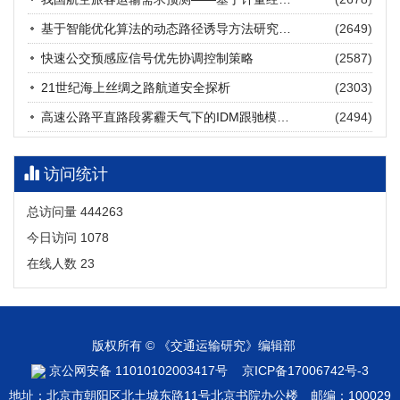
张海涛, 姚琛, 唐治豪, 谢明辉, 王元庆
2026, 12(3): 202-216.
https://doi.org/10.16503/j.cnki.2095-
基于智能优化算法的动态路径诱导方法研究进展
(2649)
9931.2026.03.016
摘要 (
20
)
HTML
(
18
)
快速公交预感应信号优先协调控制策略
(2587)
21世纪海上丝绸之路航道安全探析
(2303)
高速公路平直路段雾霾天气下的IDM跟驰模型分析
(2494)
访问统计
总访问量
444263
今日访问
1078
在线人数
23
版权所有 © 《交通运输研究》编辑部
京公网安备 11010102003417号
京ICP备17006742号-3
地址：北京市朝阳区北土城东路11号北京书院办公楼 邮编：100029