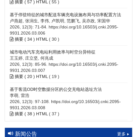
摘要 (
57
)
HTML
(
55
)
基于停驻特征的城市配送车辆充电设施布局与功率配置方法
卢燕超, 张润生, 李伟, 卢凯明, 范鹏飞, 吴亦政, 宋国华
2026, 12(3): 71-84.
https://doi.org/10.16503/j.cnki.2095-
9931.2026.03.006
摘要 (
34
)
HTML
(
30
)
城市电动汽车充电站利用效率与时空分异特征
王玉婷, 庄立坚, 何兆成
2026, 12(3): 85-96.
https://doi.org/10.16503/j.cnki.2095-
9931.2026.03.007
摘要 (
20
)
HTML
(
19
)
基于客流OD时空数据分区的公交充电站选址方法
李萌, 雷浩
2026, 12(3): 97-108.
https://doi.org/10.16503/j.cnki.2095-
9931.2026.03.008
摘要 (
38
)
HTML
(
37
)
高速公路充电设施技术规划综述：场景需求、技术路线与配置
策略
新闻公告
更多