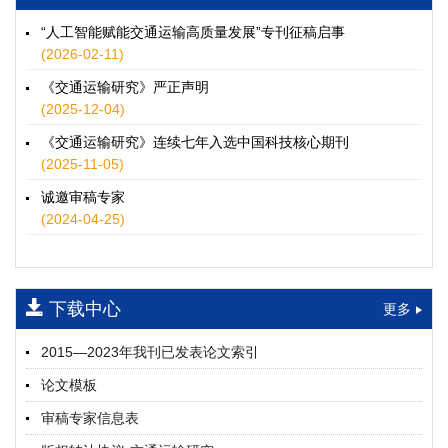
徐士翠, 黄超, 孙鹏翔, 郑少灿, 胡正宇, 李天宇, 冯健茜, 谢秉磊
2026, 12(3): 109-124.
https://doi.org/10.16503/j.cnki.2095-
“人工智能赋能交通运输高质量发展”专刊征稿启事
9931.2026.03.009
(2026-02-11)
摘要 (
35
)
HTML
(
32
)
《交通运输研究》严正声明
水运港-船多能源融合技术及集成应用——以宁波舟山港穿山港
(2025-12-04)
区为例
《交通运输研究》连续七年入选中国科技核心期刊
童亮, 袁裕鹏, 袁成清, 唐道贵, 钟晓晖, 严新平
(2025-11-05)
2026, 12(3): 125-136.
https://doi.org/10.16503/j.cnki.2095-
9931.2026.03.010
诚邀审稿专家
摘要 (
30
)
HTML
(
26
)
(2024-04-25)
面向公路交通的双向可逆电氢耦合微电网系统容量优化配置
师瑞峰, 程龙飞, 张凌志, 王亚彬, 刘状壮
2026, 12(3): 137-150.
https://doi.org/10.16503/j.cnki.2095-
下载中心
更多
9931.2026.03.011
摘要 (
15
)
HTML
(
13
)
2015—2023年我刊已发表论文索引
基于TimeXer模型的高速公路服务区充电负荷预测
论文模板
孙偲赫, 宋国华, 朱子俊, 范鹏飞, 石莹
2026, 12(3): 151-162.
https://doi.org/10.16503/j.cnki.2095-
审稿专家信息表
9931.2026.03.012