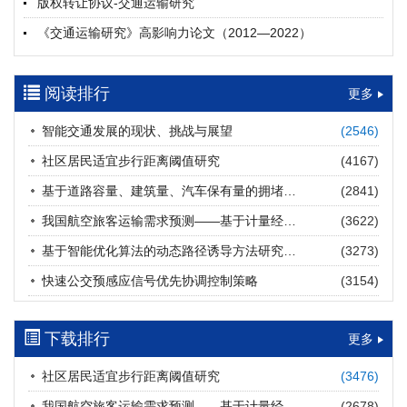
版权转让协议-交通运输研究
摘要 (
21
)
HTML
(
21
)
《交通运输研究》高影响力论文（2012—2022）
多层能源供给网络下高速公路系统韧性提升方法
郝泉霖, 兰富安, 赖波, 陈立栋, 宋志英, 郑帅
参考文献及常用法定计量单位样例
2026, 12(3): 163-175.
https://doi.org/10.16503/j.cnki.2095-
阅读排行
中英文摘要撰写规范及样例
更多
9931.2026.03.013
摘要 (
15
)
HTML
(
13
)
智能交通发展的现状、挑战与展望
(2546)
道路建养运通用碳核算方法及应用
社区居民适宜步行距离阈值研究
(4167)
王元庆, 王皎, 刘圆圆, 于谦, 刘聂旸子, 杨诗雨
2026, 12(3): 176-189.
https://doi.org/10.16503/j.cnki.2095-
基于道路容量、建筑量、汽车保有量的拥堵指数敏感性分析
(2841)
9931.2026.03.014
我国航空旅客运输需求预测——基于计量经济学与系统动力学组合模型
(3622)
摘要 (
14
)
HTML
(
14
)
基于智能优化算法的动态路径诱导方法研究进展
(3273)
西部陆海新通道氢走廊建设对交通运输领域低碳转型的推动作
快速公交预感应信号优先协调控制策略
(3154)
用
罗文格, 黄承锋, 关海长
2026, 12(3): 190-201.
https://doi.org/10.16503/j.cnki.2095-
9931.2026.03.015
下载排行
更多
摘要 (
24
)
HTML
(
23
)
社区居民适宜步行距离阈值研究
(3476)
交能融合背景下零碳货运走廊利益主体的策略演化与影响因素
我国航空旅客运输需求预测——基于计量经济学与系统动力学组合模型
(2678)