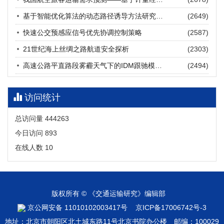
张海涛, 姚琛, 唐治豪, 谢明辉, 王元庆
2026, 12(3): 202-216.
https://doi.org/10.16503/j.cnki.2095-
基于智能优化算法的动态路径诱导方法研究进展
(2649)
9931.2026.03.016
摘要 (
20
)
HTML
(
18
)
快速公交预感应信号优先协调控制策略
(2587)
21世纪海上丝绸之路航道安全探析
(2303)
高速公路平直路段雾霾天气下的IDM跟驰模型分析
(2494)
访问统计
总访问量
444263
今日访问
893
在线人数
10
版权所有 © 《交通运输研究》编辑部
京公网安备 11010102003417号
京ICP备17006742号-3
地址：北京市朝阳区北土城东路11号北京书院办公楼 邮编：100029