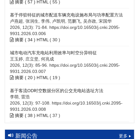
摘要 (
57
)
HTML
(
55
)
基于停驻特征的城市配送车辆充电设施布局与功率配置方法
卢燕超, 张润生, 李伟, 卢凯明, 范鹏飞, 吴亦政, 宋国华
2026, 12(3): 71-84.
https://doi.org/10.16503/j.cnki.2095-
9931.2026.03.006
摘要 (
34
)
HTML
(
30
)
城市电动汽车充电站利用效率与时空分异特征
王玉婷, 庄立坚, 何兆成
2026, 12(3): 85-96.
https://doi.org/10.16503/j.cnki.2095-
9931.2026.03.007
摘要 (
20
)
HTML
(
19
)
基于客流OD时空数据分区的公交充电站选址方法
李萌, 雷浩
2026, 12(3): 97-108.
https://doi.org/10.16503/j.cnki.2095-
9931.2026.03.008
摘要 (
38
)
HTML
(
37
)
高速公路充电设施技术规划综述：场景需求、技术路线与配置
策略
新闻公告
更多