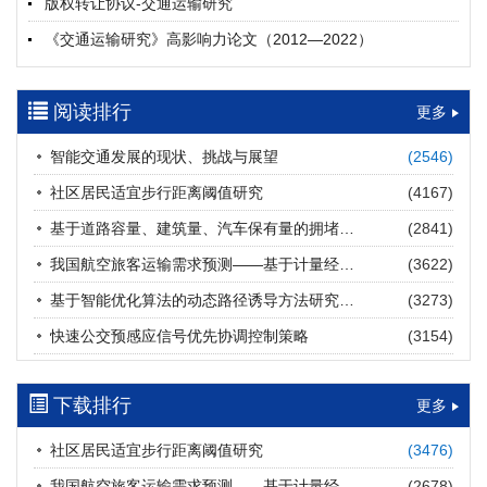
版权转让协议-交通运输研究
摘要 (
20
)
HTML
(
20
)
《交通运输研究》高影响力论文（2012—2022）
多层能源供给网络下高速公路系统韧性提升方法
郝泉霖, 兰富安, 赖波, 陈立栋, 宋志英, 郑帅
参考文献及常用法定计量单位样例
2026, 12(3): 163-175.
https://doi.org/10.16503/j.cnki.2095-
阅读排行
中英文摘要撰写规范及样例
更多
9931.2026.03.013
摘要 (
14
)
HTML
(
12
)
智能交通发展的现状、挑战与展望
(2546)
道路建养运通用碳核算方法及应用
社区居民适宜步行距离阈值研究
(4167)
王元庆, 王皎, 刘圆圆, 于谦, 刘聂旸子, 杨诗雨
2026, 12(3): 176-189.
https://doi.org/10.16503/j.cnki.2095-
基于道路容量、建筑量、汽车保有量的拥堵指数敏感性分析
(2841)
9931.2026.03.014
我国航空旅客运输需求预测——基于计量经济学与系统动力学组合模型
(3622)
摘要 (
12
)
HTML
(
12
)
基于智能优化算法的动态路径诱导方法研究进展
(3273)
西部陆海新通道氢走廊建设对交通运输领域低碳转型的推动作
快速公交预感应信号优先协调控制策略
(3154)
用
罗文格, 黄承锋, 关海长
2026, 12(3): 190-201.
https://doi.org/10.16503/j.cnki.2095-
9931.2026.03.015
下载排行
更多
摘要 (
22
)
HTML
(
21
)
社区居民适宜步行距离阈值研究
(3476)
交能融合背景下零碳货运走廊利益主体的策略演化与影响因素
我国航空旅客运输需求预测——基于计量经济学与系统动力学组合模型
(2678)