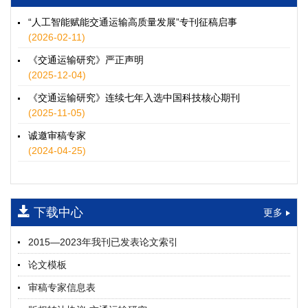
徐士翠, 黄超, 孙鹏翔, 郑少灿, 胡正宇, 李天宇, 冯健茜, 谢秉磊
2026, 12(3): 109-124.
https://doi.org/10.16503/j.cnki.2095-
“人工智能赋能交通运输高质量发展”专刊征稿启事
9931.2026.03.009
(2026-02-11)
摘要 (
35
)
HTML
(
32
)
《交通运输研究》严正声明
水运港-船多能源融合技术及集成应用——以宁波舟山港穿山港
(2025-12-04)
区为例
《交通运输研究》连续七年入选中国科技核心期刊
童亮, 袁裕鹏, 袁成清, 唐道贵, 钟晓晖, 严新平
(2025-11-05)
2026, 12(3): 125-136.
https://doi.org/10.16503/j.cnki.2095-
9931.2026.03.010
诚邀审稿专家
摘要 (
30
)
HTML
(
26
)
(2024-04-25)
面向公路交通的双向可逆电氢耦合微电网系统容量优化配置
师瑞峰, 程龙飞, 张凌志, 王亚彬, 刘状壮
2026, 12(3): 137-150.
https://doi.org/10.16503/j.cnki.2095-
下载中心
更多
9931.2026.03.011
摘要 (
14
)
HTML
(
13
)
2015—2023年我刊已发表论文索引
基于TimeXer模型的高速公路服务区充电负荷预测
论文模板
孙偲赫, 宋国华, 朱子俊, 范鹏飞, 石莹
2026, 12(3): 151-162.
https://doi.org/10.16503/j.cnki.2095-
审稿专家信息表
9931.2026.03.012