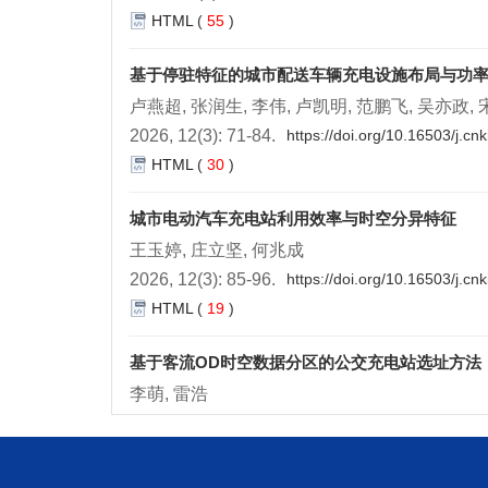
HTML
(
55
)
基于停驻特征的城市配送车辆充电设施布局与功
卢燕超, 张润生, 李伟, 卢凯明, 范鹏飞, 吴亦政,
2026, 12(3): 71-84.
https://doi.org/10.16503/j.c
HTML
(
30
)
城市电动汽车充电站利用效率与时空分异特征
王玉婷, 庄立坚, 何兆成
2026, 12(3): 85-96.
https://doi.org/10.16503/j.c
HTML
(
19
)
基于客流OD时空数据分区的公交充电站选址方法
李萌, 雷浩
2026, 12(3): 97-108.
https://doi.org/10.16503/j.
HTML
(
37
)