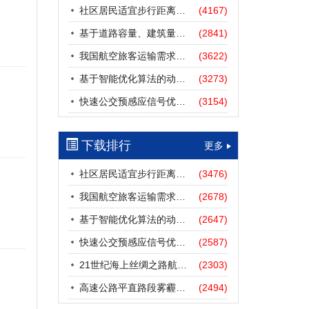
社区居民适宜步行距离阈值研究
(4167)
基于道路容量、建筑量、汽车保有量的拥堵指数敏感性分析
(2841)
我国航空旅客运输需求预测——基于计量经济学与系统动力学组合模型
(3622)
基于智能优化算法的动态路径诱导方法研究进展
(3273)
快速公交预感应信号优先协调控制策略
(3154)
下载排行
更多
社区居民适宜步行距离阈值研究
(3476)
我国航空旅客运输需求预测——基于计量经济学与系统动力学组合模型
(2678)
基于智能优化算法的动态路径诱导方法研究进展
(2647)
快速公交预感应信号优先协调控制策略
(2587)
21世纪海上丝绸之路航道安全探析
(2303)
高速公路平直路段雾霾天气下的IDM跟驰模型分析
(2494)