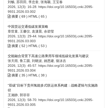
刘畅, 苏田田, 李忠奎, 张海颖, 王宝春
2026, 12(3): 16-28.
https://doi.org/10.16503/j.cnki.2095-
9931.2026.03.002
摘要 (
69
)
HTML
(
65
)
中国货运交通低碳发展策略
章世童, 王馨仪, 袁潇晨, 余碧莹
2026, 12(3): 29-44.
https://doi.org/10.16503/j.cnki.2095-
9931.2026.03.003
摘要 (
52
)
HTML
(
53
)
交能融合背景下高速公路乘用车领域低碳化发展与建议
张天雨, 鲁工圆, 刘晓波, 姚恩建, 骆泳吉
2026, 12(3): 45-57.
https://doi.org/10.16503/j.cnki.2095-
9931.2026.03.004
摘要 (
35
)
HTML
(
38
)
“双碳”目标下贵州氢能多式联运体系构建：战略逻辑与实施路
径
王湘静, 郭菲菲
2026, 12(3): 58-70.
https://doi.org/10.16503/j.cnki.2095-
9931.2026.03.005