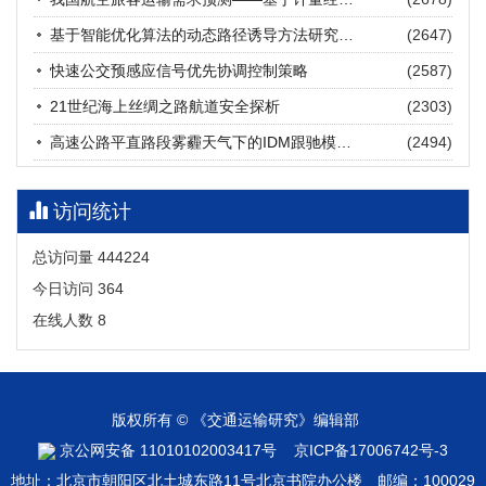
张海涛, 姚琛, 唐治豪, 谢明辉, 王元庆
2026, 12(3): 202-216.
https://doi.org/10.16503/j.cnki.2095-
基于智能优化算法的动态路径诱导方法研究进展
(2647)
9931.2026.03.016
摘要 (
20
)
HTML
(
18
)
快速公交预感应信号优先协调控制策略
(2587)
21世纪海上丝绸之路航道安全探析
(2303)
高速公路平直路段雾霾天气下的IDM跟驰模型分析
(2494)
访问统计
总访问量
444224
今日访问
364
在线人数
8
版权所有 © 《交通运输研究》编辑部
京公网安备 11010102003417号
京ICP备17006742号-3
地址：北京市朝阳区北土城东路11号北京书院办公楼 邮编：100029