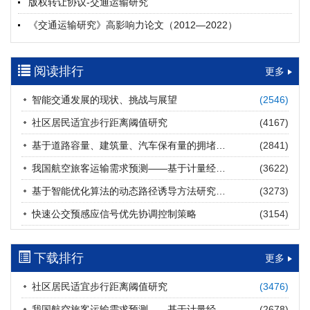
版权转让协议-交通运输研究
摘要 (
20
)
HTML
(
20
)
《交通运输研究》高影响力论文（2012—2022）
多层能源供给网络下高速公路系统韧性提升方法
郝泉霖, 兰富安, 赖波, 陈立栋, 宋志英, 郑帅
参考文献及常用法定计量单位样例
2026, 12(3): 163-175.
https://doi.org/10.16503/j.cnki.2095-
阅读排行
中英文摘要撰写规范及样例
更多
9931.2026.03.013
摘要 (
14
)
HTML
(
12
)
智能交通发展的现状、挑战与展望
(2546)
道路建养运通用碳核算方法及应用
社区居民适宜步行距离阈值研究
(4167)
王元庆, 王皎, 刘圆圆, 于谦, 刘聂旸子, 杨诗雨
2026, 12(3): 176-189.
https://doi.org/10.16503/j.cnki.2095-
基于道路容量、建筑量、汽车保有量的拥堵指数敏感性分析
(2841)
9931.2026.03.014
我国航空旅客运输需求预测——基于计量经济学与系统动力学组合模型
(3622)
摘要 (
11
)
HTML
(
11
)
基于智能优化算法的动态路径诱导方法研究进展
(3273)
西部陆海新通道氢走廊建设对交通运输领域低碳转型的推动作
快速公交预感应信号优先协调控制策略
(3154)
用
罗文格, 黄承锋, 关海长
2026, 12(3): 190-201.
https://doi.org/10.16503/j.cnki.2095-
9931.2026.03.015
下载排行
更多
摘要 (
22
)
HTML
(
21
)
社区居民适宜步行距离阈值研究
(3476)
交能融合背景下零碳货运走廊利益主体的策略演化与影响因素
我国航空旅客运输需求预测——基于计量经济学与系统动力学组合模型
(2678)