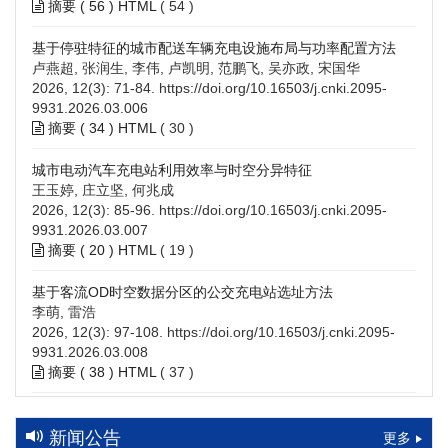
摘要 (
56
)
HTML
(
54
)
基于停驻特征的城市配送车辆充电设施布局与功率配置方法
卢燕超, 张润生, 李伟, 卢凯明, 范鹏飞, 吴亦政, 宋国华
2026, 12(3): 71-84.
https://doi.org/10.16503/j.cnki.2095-
9931.2026.03.006
摘要 (
34
)
HTML
(
30
)
城市电动汽车充电站利用效率与时空分异特征
王玉婷, 庄立坚, 何兆成
2026, 12(3): 85-96.
https://doi.org/10.16503/j.cnki.2095-
9931.2026.03.007
摘要 (
20
)
HTML
(
19
)
基于客流OD时空数据分区的公交充电站选址方法
李萌, 雷浩
2026, 12(3): 97-108.
https://doi.org/10.16503/j.cnki.2095-
9931.2026.03.008
摘要 (
38
)
HTML
(
37
)
高速公路充电设施技术规划综述：场景需求、技术路线与配置
策略
新闻公告
更多