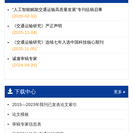
徐士翠, 黄超, 孙鹏翔, 郑少灿, 胡正宇, 李天宇, 冯健茜, 谢秉磊
2026, 12(3): 109-124.
https://doi.org/10.16503/j.cnki.2095-
“人工智能赋能交通运输高质量发展”专刊征稿启事
9931.2026.03.009
(2026-02-11)
摘要 (
35
)
HTML
(
32
)
《交通运输研究》严正声明
水运港-船多能源融合技术及集成应用——以宁波舟山港穿山港
(2025-12-04)
区为例
《交通运输研究》连续七年入选中国科技核心期刊
童亮, 袁裕鹏, 袁成清, 唐道贵, 钟晓晖, 严新平
(2025-11-05)
2026, 12(3): 125-136.
https://doi.org/10.16503/j.cnki.2095-
9931.2026.03.010
诚邀审稿专家
摘要 (
29
)
HTML
(
26
)
(2024-04-25)
面向公路交通的双向可逆电氢耦合微电网系统容量优化配置
师瑞峰, 程龙飞, 张凌志, 王亚彬, 刘状壮
2026, 12(3): 137-150.
https://doi.org/10.16503/j.cnki.2095-
下载中心
更多
9931.2026.03.011
摘要 (
14
)
HTML
(
13
)
2015—2023年我刊已发表论文索引
基于TimeXer模型的高速公路服务区充电负荷预测
论文模板
孙偲赫, 宋国华, 朱子俊, 范鹏飞, 石莹
2026, 12(3): 151-162.
https://doi.org/10.16503/j.cnki.2095-
审稿专家信息表
9931.2026.03.012