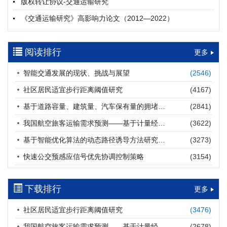
版权转让协议-交通运输研究
摘要 (
20
)
HTML
(
20
)
《交通运输研究》高影响力论文（2012—2022）
多层能源供给网络下高速公路系统韧性提升方法
郝泉霖, 兰富安, 赖波, 陈立栋, 宋志英, 郑帅
参考文献及常用法定计量单位样例
2026, 12(3): 163-175.
https://doi.org/10.16503/j.cnki.2095-
阅读排行
中英文摘要撰写规范及样例
更多
9931.2026.03.013
摘要 (
14
)
HTML
(
12
)
智能交通发展的现状、挑战与展望
(2546)
道路建养运通用碳核算方法及应用
社区居民适宜步行距离阈值研究
(4167)
王元庆, 王皎, 刘圆圆, 于谦, 刘聂旸子, 杨诗雨
2026, 12(3): 176-189.
https://doi.org/10.16503/j.cnki.2095-
基于道路容量、建筑量、汽车保有量的拥堵指数敏感性分析
(2841)
9931.2026.03.014
我国航空旅客运输需求预测——基于计量经济学与系统动力学组合模型
(3622)
摘要 (
11
)
HTML
(
11
)
基于智能优化算法的动态路径诱导方法研究进展
(3273)
西部陆海新通道氢走廊建设对交通运输领域低碳转型的推动作
快速公交预感应信号优先协调控制策略
(3154)
用
罗文格, 黄承锋, 关海长
2026, 12(3): 190-201.
https://doi.org/10.16503/j.cnki.2095-
9931.2026.03.015
下载排行
更多
摘要 (
22
)
HTML
(
)
社区居民适宜步行距离阈值研究
(3476)
交能融合背景下零碳货运走廊利益主体的策略演化与影响因素
我国航空旅客运输需求预测——基于计量经济学与系统动力学组合模型
(2678)