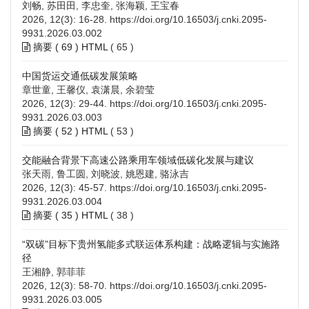
刘畅, 苏田田, 李忠奎, 张海颖, 王宝春
2026, 12(3): 16-28.
https://doi.org/10.16503/j.cnki.2095-
9931.2026.03.002
摘要 (
69
)
HTML
(
65
)
中国货运交通低碳发展策略
章世童, 王馨仪, 袁潇晨, 余碧莹
2026, 12(3): 29-44.
https://doi.org/10.16503/j.cnki.2095-
9931.2026.03.003
摘要 (
52
)
HTML
(
53
)
交能融合背景下高速公路乘用车领域低碳化发展与建议
张天雨, 鲁工圆, 刘晓波, 姚恩建, 骆泳吉
2026, 12(3): 45-57.
https://doi.org/10.16503/j.cnki.2095-
9931.2026.03.004
摘要 (
35
)
HTML
(
38
)
“双碳”目标下贵州氢能多式联运体系构建：战略逻辑与实施路
径
王湘静, 郭菲菲
2026, 12(3): 58-70.
https://doi.org/10.16503/j.cnki.2095-
9931.2026.03.005