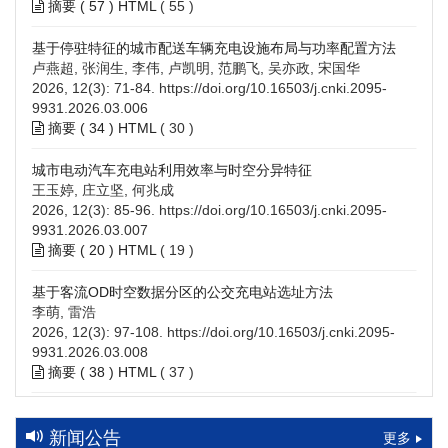
摘要 (
57
)
HTML
(
55
)
基于停驻特征的城市配送车辆充电设施布局与功率配置方法
卢燕超, 张润生, 李伟, 卢凯明, 范鹏飞, 吴亦政, 宋国华
2026, 12(3): 71-84.
https://doi.org/10.16503/j.cnki.2095-
9931.2026.03.006
摘要 (
34
)
HTML
(
30
)
城市电动汽车充电站利用效率与时空分异特征
王玉婷, 庄立坚, 何兆成
2026, 12(3): 85-96.
https://doi.org/10.16503/j.cnki.2095-
9931.2026.03.007
摘要 (
20
)
HTML
(
19
)
基于客流OD时空数据分区的公交充电站选址方法
李萌, 雷浩
2026, 12(3): 97-108.
https://doi.org/10.16503/j.cnki.2095-
9931.2026.03.008
摘要 (
38
)
HTML
(
37
)
高速公路充电设施技术规划综述：场景需求、技术路线与配置
策略
新闻公告
更多