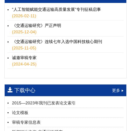
徐士翠, 黄超, 孙鹏翔, 郑少灿, 胡正宇, 李天宇, 冯健茜, 谢秉磊
2026, 12(3): 109-124.
https://doi.org/10.16503/j.cnki.2095-
“人工智能赋能交通运输高质量发展”专刊征稿启事
9931.2026.03.009
(2026-02-11)
摘要 (
35
)
HTML
(
32
)
《交通运输研究》严正声明
水运港-船多能源融合技术及集成应用——以宁波舟山港穿山港
(2025-12-04)
区为例
《交通运输研究》连续七年入选中国科技核心期刊
童亮, 袁裕鹏, 袁成清, 唐道贵, 钟晓晖, 严新平
(2025-11-05)
2026, 12(3): 125-136.
https://doi.org/10.16503/j.cnki.2095-
9931.2026.03.010
诚邀审稿专家
摘要 (
29
)
HTML
(
26
)
(2024-04-25)
面向公路交通的双向可逆电氢耦合微电网系统容量优化配置
师瑞峰, 程龙飞, 张凌志, 王亚彬, 刘状壮
2026, 12(3): 137-150.
https://doi.org/10.16503/j.cnki.2095-
下载中心
更多
9931.2026.03.011
摘要 (
14
)
HTML
(
13
)
2015—2023年我刊已发表论文索引
基于TimeXer模型的高速公路服务区充电负荷预测
论文模板
孙偲赫, 宋国华, 朱子俊, 范鹏飞, 石莹
2026, 12(3): 151-162.
https://doi.org/10.16503/j.cnki.2095-
审稿专家信息表
9931.2026.03.012