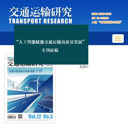
Toggl
navig
关闭×