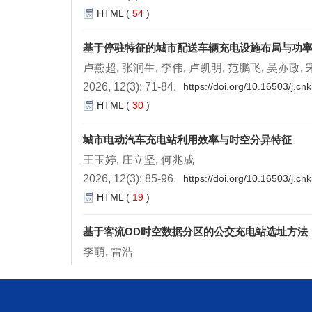
HTML
(
54
)
基于停驻特征的城市配送车辆充电设施布局与功
卢燕超, 张润生, 李伟, 卢凯明, 范鹏飞, 吴亦政,
2026, 12(3): 71-84.
https://doi.org/10.16503/j.c
HTML
(
30
)
城市电动汽车充电站利用效率与时空分异特征
王玉婷, 庄立坚, 何兆成
2026, 12(3): 85-96.
https://doi.org/10.16503/j.c
HTML
(
19
)
基于客流OD时空数据分区的公交充电站选址方法
李萌, 雷浩
2026, 12(3): 97-108.
https://doi.org/10.16503/j.
HTML
(
37
)