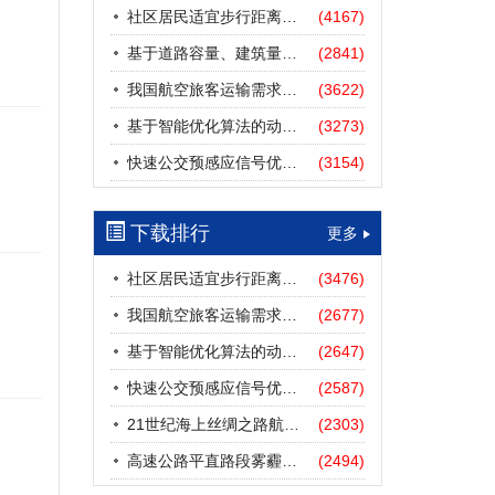
社区居民适宜步行距离阈值研究
(4167)
基于道路容量、建筑量、汽车保有量的拥堵指数敏感性分析
(2841)
我国航空旅客运输需求预测——基于计量经济学与系统动力学组合模型
(3622)
基于智能优化算法的动态路径诱导方法研究进展
(3273)
快速公交预感应信号优先协调控制策略
(3154)
下载排行
更多
社区居民适宜步行距离阈值研究
(3476)
我国航空旅客运输需求预测——基于计量经济学与系统动力学组合模型
(2677)
基于智能优化算法的动态路径诱导方法研究进展
(2647)
快速公交预感应信号优先协调控制策略
(2587)
21世纪海上丝绸之路航道安全探析
(2303)
高速公路平直路段雾霾天气下的IDM跟驰模型分析
(2494)