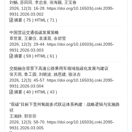
刘畅, 苏田田, 李忠奎, 张海颖, 王宝春
2026, 12(3): 16-28.
https://doi.org/10.16503/j.cnki.2095-
9931.2026.03.002
摘要 (
75
)
HTML
(
71
)
中国货运交通低碳发展策略
章世童, 王馨仪, 袁潇晨, 余碧莹
2026, 12(3): 29-44.
https://doi.org/10.16503/j.cnki.2095-
9931.2026.03.003
摘要 (
59
)
HTML
(
61
)
交能融合背景下高速公路乘用车领域低碳化发展与建议
张天雨, 鲁工圆, 刘晓波, 姚恩建, 骆泳吉
2026, 12(3): 45-57.
https://doi.org/10.16503/j.cnki.2095-
9931.2026.03.004
摘要 (
40
)
HTML
(
43
)
“双碳”目标下贵州氢能多式联运体系构建：战略逻辑与实施路
径
王湘静, 郭菲菲
2026, 12(3): 58-70.
https://doi.org/10.16503/j.cnki.2095-
9931.2026.03.005