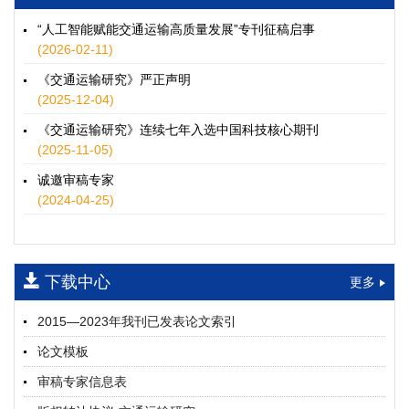
徐士翠, 黄超, 孙鹏翔, 郑少灿, 胡正宇, 李天宇, 冯健茜, 谢秉磊
2026, 12(3): 109-124.
https://doi.org/10.16503/j.cnki.2095-
“人工智能赋能交通运输高质量发展”专刊征稿启事
9931.2026.03.009
(2026-02-11)
摘要 (
38
)
HTML
(
35
)
《交通运输研究》严正声明
水运港-船多能源融合技术及集成应用——以宁波舟山港穿山港
(2025-12-04)
区为例
《交通运输研究》连续七年入选中国科技核心期刊
童亮, 袁裕鹏, 袁成清, 唐道贵, 钟晓晖, 严新平
(2025-11-05)
2026, 12(3): 125-136.
https://doi.org/10.16503/j.cnki.2095-
9931.2026.03.010
诚邀审稿专家
摘要 (
34
)
HTML
(
29
)
(2024-04-25)
面向公路交通的双向可逆电氢耦合微电网系统容量优化配置
师瑞峰, 程龙飞, 张凌志, 王亚彬, 刘状壮
2026, 12(3): 137-150.
https://doi.org/10.16503/j.cnki.2095-
下载中心
更多
9931.2026.03.011
摘要 (
18
)
HTML
(
16
)
2015—2023年我刊已发表论文索引
基于TimeXer模型的高速公路服务区充电负荷预测
论文模板
孙偲赫, 宋国华, 朱子俊, 范鹏飞, 石莹
2026, 12(3): 151-162.
https://doi.org/10.16503/j.cnki.2095-
审稿专家信息表
9931.2026.03.012