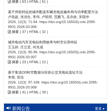
摘要 (
63
)
HTML
(
61
)
基于停驻特征的城市配送车辆充电设施布局与功率配置方法
卢燕超, 张润生, 李伟, 卢凯明, 范鹏飞, 吴亦政, 宋国华
2026, 12(3): 71-84.
https://doi.org/10.16503/j.cnki.2095-
9931.2026.03.006
摘要 (
37
)
HTML
(
32
)
城市电动汽车充电站利用效率与时空分异特征
王玉婷, 庄立坚, 何兆成
2026, 12(3): 85-96.
https://doi.org/10.16503/j.cnki.2095-
9931.2026.03.007
摘要 (
23
)
HTML
(
22
)
基于客流OD时空数据分区的公交充电站选址方法
李萌, 雷浩
2026, 12(3): 97-108.
https://doi.org/10.16503/j.cnki.2095-
9931.2026.03.008
摘要 (
41
)
HTML
(
39
)
高速公路充电设施技术规划综述：场景需求、技术路线与配置
策略
新闻公告
更多