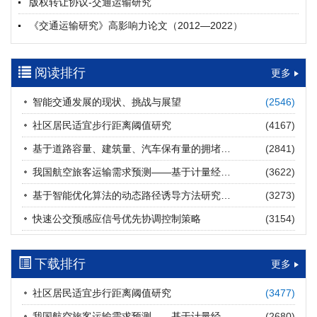
版权转让协议-交通运输研究
摘要 (
26
)
HTML
(
25
)
《交通运输研究》高影响力论文（2012—2022）
多层能源供给网络下高速公路系统韧性提升方法
郝泉霖, 兰富安, 赖波, 陈立栋, 宋志英, 郑帅
参考文献及常用法定计量单位样例
2026, 12(3): 163-175.
https://doi.org/10.16503/j.cnki.2095-
阅读排行
中英文摘要撰写规范及样例
更多
9931.2026.03.013
摘要 (
18
)
HTML
(
16
)
智能交通发展的现状、挑战与展望
(2546)
道路建养运通用碳核算方法及应用
社区居民适宜步行距离阈值研究
(4167)
王元庆, 王皎, 刘圆圆, 于谦, 刘聂旸子, 杨诗雨
2026, 12(3): 176-189.
https://doi.org/10.16503/j.cnki.2095-
基于道路容量、建筑量、汽车保有量的拥堵指数敏感性分析
(2841)
9931.2026.03.014
我国航空旅客运输需求预测——基于计量经济学与系统动力学组合模型
(3622)
摘要 (
16
)
HTML
(
16
)
基于智能优化算法的动态路径诱导方法研究进展
(3273)
西部陆海新通道氢走廊建设对交通运输领域低碳转型的推动作
快速公交预感应信号优先协调控制策略
(3154)
用
罗文格, 黄承锋, 关海长
2026, 12(3): 190-201.
https://doi.org/10.16503/j.cnki.2095-
9931.2026.03.015
下载排行
更多
摘要 (
27
)
HTML
(
26
)
社区居民适宜步行距离阈值研究
(3477)
交能融合背景下零碳货运走廊利益主体的策略演化与影响因素
我国航空旅客运输需求预测——基于计量经济学与系统动力学组合模型
(2680)