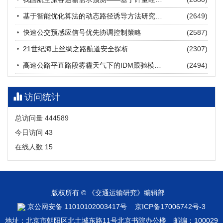
张海涛, 姚琛, 唐治豪, 谢明辉, 王元庆
2026, 12(3): 202-216.
https://doi.org/10.16503/j.cnki.2095-
基于智能优化算法的动态路径诱导方法研究进展
(2649)
9931.2026.03.016
摘要 (
23
)
HTML
(
20
)
快速公交预感应信号优先协调控制策略
(2587)
21世纪海上丝绸之路航道安全探析
(2307)
高速公路平直路段雾霾天气下的IDM跟驰模型分析
(2494)
访问统计
总访问量
444589
今日访问
43
在线人数
15
版权所有 © 《交通运输研究》编辑部
京公网安备 11010102003417号
京ICP备17006742号-3
地址：北京市朝阳区北土城东路11号北京书院办公楼 邮编：100029