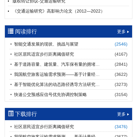
版权转让协议-交通运输研究
摘要 (
19
)
HTML
(
19
)
《交通运输研究》高影响力论文（2012—2022）
多层能源供给网络下高速公路系统韧性提升方法
郝泉霖, 兰富安, 赖波, 陈立栋, 宋志英, 郑帅
参考文献及常用法定计量单位样例
2026, 12(3): 163-175.
https://doi.org/10.16503/j.cnki.2095-
阅读排行
中英文摘要撰写规范及样例
更多
9931.2026.03.013
摘要 (
14
)
HTML
(
12
)
智能交通发展的现状、挑战与展望
(2546)
道路建养运通用碳核算方法及应用
社区居民适宜步行距离阈值研究
(4167)
王元庆, 王皎, 刘圆圆, 于谦, 刘聂旸子, 杨诗雨
2026, 12(3): 176-189.
https://doi.org/10.16503/j.cnki.2095-
基于道路容量、建筑量、汽车保有量的拥堵指数敏感性分析
(2841)
9931.2026.03.014
我国航空旅客运输需求预测——基于计量经济学与系统动力学组合模型
(3622)
摘要 (
11
)
HTML
(
11
)
基于智能优化算法的动态路径诱导方法研究进展
(3273)
西部陆海新通道氢走廊建设对交通运输领域低碳转型的推动作
快速公交预感应信号优先协调控制策略
(3154)
用
罗文格, 黄承锋, 关海长
2026, 12(3): 190-201.
https://doi.org/10.16503/j.cnki.2095-
9931.2026.03.015
下载排行
更多
摘要 (
21
)
HTML
(
20
)
社区居民适宜步行距离阈值研究
(3476)
交能融合背景下零碳货运走廊利益主体的策略演化与影响因素
我国航空旅客运输需求预测——基于计量经济学与系统动力学组合模型
(2677)