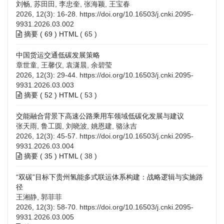
刘畅, 苏田田, 李忠奎, 张海颖, 王宝春
2026, 12(3): 16-28.
https://doi.org/10.16503/j.cnki.2095-
9931.2026.03.002
摘要 (
69
)
HTML
(
65
)
中国货运交通低碳发展策略
章世童, 王馨仪, 袁潇晨, 余碧莹
2026, 12(3): 29-44.
https://doi.org/10.16503/j.cnki.2095-
9931.2026.03.003
摘要 (
52
)
HTML
(
53
)
交能融合背景下高速公路乘用车领域低碳化发展与建议
张天雨, 鲁工圆, 刘晓波, 姚恩建, 骆泳吉
2026, 12(3): 45-57.
https://doi.org/10.16503/j.cnki.2095-
9931.2026.03.004
摘要 (
35
)
HTML
(
38
)
“双碳”目标下贵州氢能多式联运体系构建：战略逻辑与实施路
径
王湘静, 郭菲菲
2026, 12(3): 58-70.
https://doi.org/10.16503/j.cnki.2095-
9931.2026.03.005