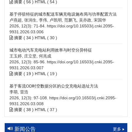
摘要 (
56
)
HTML
(
54
)
基于停驻特征的城市配送车辆充电设施布局与功率配置方法
卢燕超, 张润生, 李伟, 卢凯明, 范鹏飞, 吴亦政, 宋国华
2026, 12(3): 71-84.
https://doi.org/10.16503/j.cnki.2095-
9931.2026.03.006
摘要 (
34
)
HTML
(
30
)
城市电动汽车充电站利用效率与时空分异特征
王玉婷, 庄立坚, 何兆成
2026, 12(3): 85-96.
https://doi.org/10.16503/j.cnki.2095-
9931.2026.03.007
摘要 (
19
)
HTML
(
19
)
基于客流OD时空数据分区的公交充电站选址方法
李萌, 雷浩
2026, 12(3): 97-108.
https://doi.org/10.16503/j.cnki.2095-
9931.2026.03.008
摘要 (
38
)
HTML
(
37
)
高速公路充电设施技术规划综述：场景需求、技术路线与配置
策略
新闻公告
更多