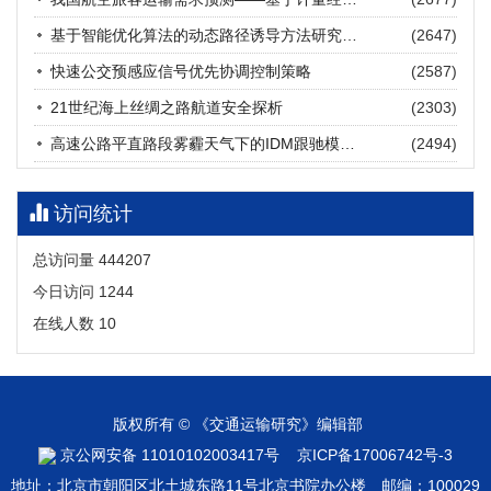
张海涛, 姚琛, 唐治豪, 谢明辉, 王元庆
2026, 12(3): 202-216.
https://doi.org/10.16503/j.cnki.2095-
基于智能优化算法的动态路径诱导方法研究进展
(2647)
9931.2026.03.016
摘要 (
19
)
HTML
(
17
)
快速公交预感应信号优先协调控制策略
(2587)
21世纪海上丝绸之路航道安全探析
(2303)
高速公路平直路段雾霾天气下的IDM跟驰模型分析
(2494)
访问统计
总访问量
444207
今日访问
1244
在线人数
10
版权所有 © 《交通运输研究》编辑部
京公网安备 11010102003417号
京ICP备17006742号-3
地址：北京市朝阳区北土城东路11号北京书院办公楼 邮编：100029