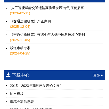
徐士翠, 黄超, 孙鹏翔, 郑少灿, 胡正宇, 李天宇, 冯健茜, 谢秉磊
2026, 12(3): 109-124.
https://doi.org/10.16503/j.cnki.2095-
“人工智能赋能交通运输高质量发展”专刊征稿启事
9931.2026.03.009
(2026-02-11)
摘要 (
35
)
HTML
(
32
)
《交通运输研究》严正声明
水运港-船多能源融合技术及集成应用——以宁波舟山港穿山港
(2025-12-04)
区为例
《交通运输研究》连续七年入选中国科技核心期刊
童亮, 袁裕鹏, 袁成清, 唐道贵, 钟晓晖, 严新平
(2025-11-05)
2026, 12(3): 125-136.
https://doi.org/10.16503/j.cnki.2095-
9931.2026.03.010
诚邀审稿专家
摘要 (
28
)
HTML
(
25
)
(2024-04-25)
面向公路交通的双向可逆电氢耦合微电网系统容量优化配置
师瑞峰, 程龙飞, 张凌志, 王亚彬, 刘状壮
2026, 12(3): 137-150.
https://doi.org/10.16503/j.cnki.2095-
下载中心
更多
9931.2026.03.011
摘要 (
14
)
HTML
(
13
)
2015—2023年我刊已发表论文索引
基于TimeXer模型的高速公路服务区充电负荷预测
论文模板
孙偲赫, 宋国华, 朱子俊, 范鹏飞, 石莹
2026, 12(3): 151-162.
https://doi.org/10.16503/j.cnki.2095-
审稿专家信息表
9931.2026.03.012