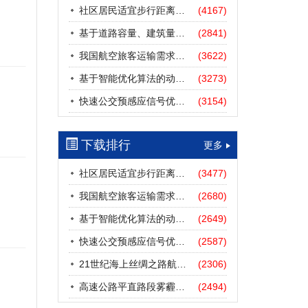
社区居民适宜步行距离阈值研究
(4167)
基于道路容量、建筑量、汽车保有量的拥堵指数敏感性分析
(2841)
我国航空旅客运输需求预测——基于计量经济学与系统动力学组合模型
(3622)
基于智能优化算法的动态路径诱导方法研究进展
(3273)
快速公交预感应信号优先协调控制策略
(3154)
下载排行
更多
社区居民适宜步行距离阈值研究
(3477)
我国航空旅客运输需求预测——基于计量经济学与系统动力学组合模型
(2680)
基于智能优化算法的动态路径诱导方法研究进展
(2649)
快速公交预感应信号优先协调控制策略
(2587)
21世纪海上丝绸之路航道安全探析
(2306)
高速公路平直路段雾霾天气下的IDM跟驰模型分析
(2494)