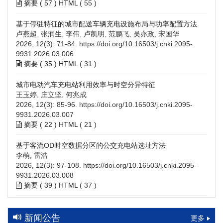
摘要 (
57
)
HTML
(
55
)
基于停驻特征的城市配送车辆充电设施布局与功率配置方法
卢燕超, 张润生, 李伟, 卢凯明, 范鹏飞, 吴亦政, 宋国华
2026, 12(3): 71-84.
https://doi.org/10.16503/j.cnki.2095-
9931.2026.03.006
摘要 (
35
)
HTML
(
31
)
城市电动汽车充电站利用效率与时空分异特征
王玉婷, 庄立坚, 何兆成
2026, 12(3): 85-96.
https://doi.org/10.16503/j.cnki.2095-
9931.2026.03.007
摘要 (
22
)
HTML
(
21
)
基于客流OD时空数据分区的公交充电站选址方法
李萌, 雷浩
2026, 12(3): 97-108.
https://doi.org/10.16503/j.cnki.2095-
9931.2026.03.008
摘要 (
39
)
HTML
(
37
)
高速公路充电设施技术规划综述：场景需求、技术路线与配置
策略
新闻公告
更多