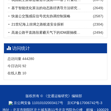
张海涛, 姚琛, 唐治豪, 谢明辉, 王元庆
2026, 12(3): 202-216.
https://doi.org/10.16503/j.cnki.2095-
基于智能优化算法的动态路径诱导方法研究进展
(2649)
9931.2026.03.016
摘要 (
20
)
HTML
(
18
)
快速公交预感应信号优先协调控制策略
(2587)
21世纪海上丝绸之路航道安全探析
(2304)
高速公路平直路段雾霾天气下的IDM跟驰模型分析
(2494)
访问统计
总访问量
444280
今日访问
92
在线人数
10
版权所有 © 《交通运输研究》编辑部
京公网安备 11010102003417号
京ICP备17006742号-3
地址：北京市朝阳区北土城东路11号北京书院办公楼 邮编：100029