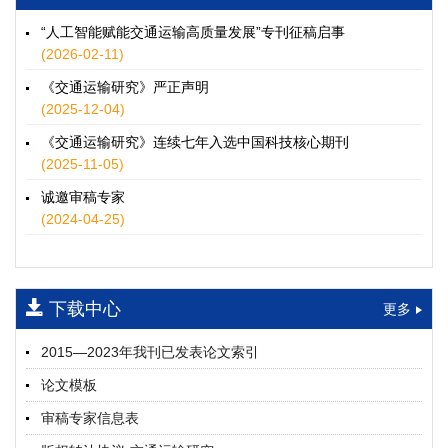
徐士翠, 黄超, 孙鹏翔, 郑少灿, 胡正宇, 李天宇, 冯健茜, 谢秉磊
2026, 12(3): 109-124.
https://doi.org/10.16503/j.cnki.2095-
“人工智能赋能交通运输高质量发展”专刊征稿启事
9931.2026.03.009
(2026-02-11)
摘要 (
35
)
HTML
(
32
)
《交通运输研究》严正声明
水运港-船多能源融合技术及集成应用——以宁波舟山港穿山港
(2025-12-04)
区为例
《交通运输研究》连续七年入选中国科技核心期刊
童亮, 袁裕鹏, 袁成清, 唐道贵, 钟晓晖, 严新平
(2025-11-05)
2026, 12(3): 125-136.
https://doi.org/10.16503/j.cnki.2095-
9931.2026.03.010
诚邀审稿专家
摘要 (
32
)
HTML
(
27
)
(2024-04-25)
面向公路交通的双向可逆电氢耦合微电网系统容量优化配置
师瑞峰, 程龙飞, 张凌志, 王亚彬, 刘状壮
2026, 12(3): 137-150.
https://doi.org/10.16503/j.cnki.2095-
下载中心
更多
9931.2026.03.011
摘要 (
16
)
HTML
(
14
)
2015—2023年我刊已发表论文索引
基于TimeXer模型的高速公路服务区充电负荷预测
论文模板
孙偲赫, 宋国华, 朱子俊, 范鹏飞, 石莹
2026, 12(3): 151-162.
https://doi.org/10.16503/j.cnki.2095-
审稿专家信息表
9931.2026.03.012