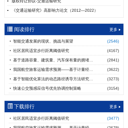
版权转让协议-交通运输研究
摘要 (
21
)
HTML
(
21
)
《交通运输研究》高影响力论文（2012—2022）
多层能源供给网络下高速公路系统韧性提升方法
郝泉霖, 兰富安, 赖波, 陈立栋, 宋志英, 郑帅
参考文献及常用法定计量单位样例
2026, 12(3): 163-175.
https://doi.org/10.16503/j.cnki.2095-
阅读排行
中英文摘要撰写规范及样例
更多
9931.2026.03.013
摘要 (
16
)
HTML
(
14
)
智能交通发展的现状、挑战与展望
(2546)
道路建养运通用碳核算方法及应用
社区居民适宜步行距离阈值研究
(4167)
王元庆, 王皎, 刘圆圆, 于谦, 刘聂旸子, 杨诗雨
2026, 12(3): 176-189.
https://doi.org/10.16503/j.cnki.2095-
基于道路容量、建筑量、汽车保有量的拥堵指数敏感性分析
(2841)
9931.2026.03.014
我国航空旅客运输需求预测——基于计量经济学与系统动力学组合模型
(3622)
摘要 (
14
)
HTML
(
14
)
基于智能优化算法的动态路径诱导方法研究进展
(3273)
西部陆海新通道氢走廊建设对交通运输领域低碳转型的推动作
快速公交预感应信号优先协调控制策略
(3154)
用
罗文格, 黄承锋, 关海长
2026, 12(3): 190-201.
https://doi.org/10.16503/j.cnki.2095-
9931.2026.03.015
下载排行
更多
摘要 (
24
)
HTML
(
23
)
社区居民适宜步行距离阈值研究
(3477)
交能融合背景下零碳货运走廊利益主体的策略演化与影响因素
我国航空旅客运输需求预测——基于计量经济学与系统动力学组合模型
(2679)