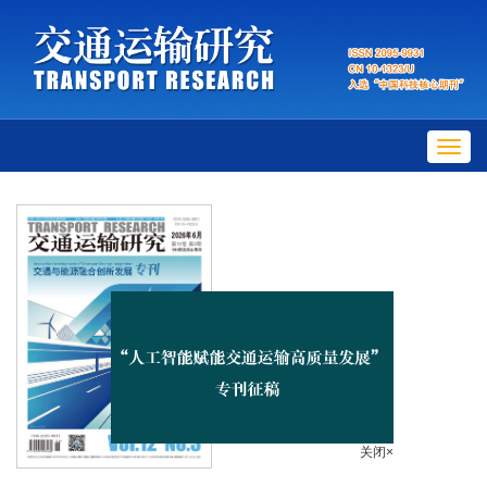
Toggl
navig
关闭×