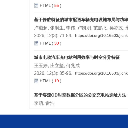
HTML
(
55
)
基于停驻特征的城市配送车辆充电设施布局与功
卢燕超, 张润生, 李伟, 卢凯明, 范鹏飞, 吴亦政,
2026, 12(3): 71-84.
https://doi.org/10.16503/j.c
HTML
(
30
)
城市电动汽车充电站利用效率与时空分异特征
王玉婷, 庄立坚, 何兆成
2026, 12(3): 85-96.
https://doi.org/10.16503/j.c
HTML
(
19
)
基于客流OD时空数据分区的公交充电站选址方法
李萌, 雷浩
2026, 12(3): 97-108.
https://doi.org/10.16503/j.
HTML
(
37
)