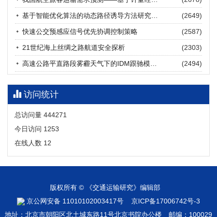
张海涛, 姚琛, 唐治豪, 谢明辉, 王元庆
2026, 12(3): 202-216.
https://doi.org/10.16503/j.cnki.2095-
基于智能优化算法的动态路径诱导方法研究进展
(2649)
9931.2026.03.016
摘要 (
20
)
HTML
(
18
)
快速公交预感应信号优先协调控制策略
(2587)
21世纪海上丝绸之路航道安全探析
(2303)
高速公路平直路段雾霾天气下的IDM跟驰模型分析
(2494)
访问统计
总访问量
444271
今日访问
1253
在线人数
12
版权所有 © 《交通运输研究》编辑部
京公网安备 11010102003417号
京ICP备17006742号-3
地址：北京市朝阳区北土城东路11号北京书院办公楼 邮编：100029