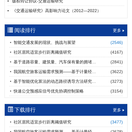
版权转让协议-交通运输研究
摘要 (
21
)
HTML
(
21
)
《交通运输研究》高影响力论文（2012—2022）
多层能源供给网络下高速公路系统韧性提升方法
郝泉霖, 兰富安, 赖波, 陈立栋, 宋志英, 郑帅
参考文献及常用法定计量单位样例
2026, 12(3): 163-175.
https://doi.org/10.16503/j.cnki.2095-
阅读排行
中英文摘要撰写规范及样例
更多
9931.2026.03.013
摘要 (
15
)
HTML
(
13
)
智能交通发展的现状、挑战与展望
(2546)
道路建养运通用碳核算方法及应用
社区居民适宜步行距离阈值研究
(4167)
王元庆, 王皎, 刘圆圆, 于谦, 刘聂旸子, 杨诗雨
2026, 12(3): 176-189.
https://doi.org/10.16503/j.cnki.2095-
基于道路容量、建筑量、汽车保有量的拥堵指数敏感性分析
(2841)
9931.2026.03.014
我国航空旅客运输需求预测——基于计量经济学与系统动力学组合模型
(3622)
摘要 (
14
)
HTML
(
14
)
基于智能优化算法的动态路径诱导方法研究进展
(3273)
西部陆海新通道氢走廊建设对交通运输领域低碳转型的推动作
快速公交预感应信号优先协调控制策略
(3154)
用
罗文格, 黄承锋, 关海长
2026, 12(3): 190-201.
https://doi.org/10.16503/j.cnki.2095-
9931.2026.03.015
下载排行
更多
摘要 (
24
)
HTML
(
23
)
社区居民适宜步行距离阈值研究
(3477)
交能融合背景下零碳货运走廊利益主体的策略演化与影响因素
我国航空旅客运输需求预测——基于计量经济学与系统动力学组合模型
(2678)