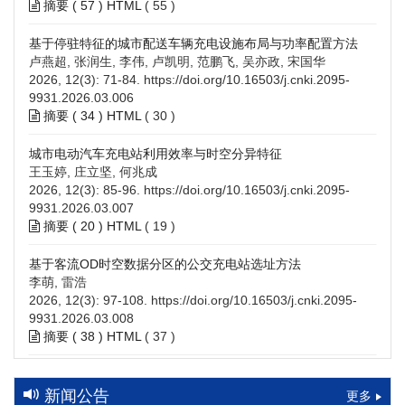
摘要 (
57
)
HTML
(
55
)
基于停驻特征的城市配送车辆充电设施布局与功率配置方法
卢燕超, 张润生, 李伟, 卢凯明, 范鹏飞, 吴亦政, 宋国华
2026, 12(3): 71-84.
https://doi.org/10.16503/j.cnki.2095-
9931.2026.03.006
摘要 (
34
)
HTML
(
30
)
城市电动汽车充电站利用效率与时空分异特征
王玉婷, 庄立坚, 何兆成
2026, 12(3): 85-96.
https://doi.org/10.16503/j.cnki.2095-
9931.2026.03.007
摘要 (
20
)
HTML
(
19
)
基于客流OD时空数据分区的公交充电站选址方法
李萌, 雷浩
2026, 12(3): 97-108.
https://doi.org/10.16503/j.cnki.2095-
9931.2026.03.008
摘要 (
38
)
HTML
(
37
)
高速公路充电设施技术规划综述：场景需求、技术路线与配置
策略
新闻公告
更多