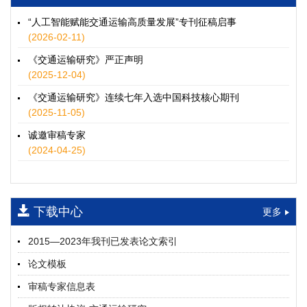
徐士翠, 黄超, 孙鹏翔, 郑少灿, 胡正宇, 李天宇, 冯健茜, 谢秉磊
2026, 12(3): 109-124.
https://doi.org/10.16503/j.cnki.2095-
“人工智能赋能交通运输高质量发展”专刊征稿启事
9931.2026.03.009
(2026-02-11)
摘要 (
35
)
HTML
(
32
)
《交通运输研究》严正声明
水运港-船多能源融合技术及集成应用——以宁波舟山港穿山港
(2025-12-04)
区为例
《交通运输研究》连续七年入选中国科技核心期刊
童亮, 袁裕鹏, 袁成清, 唐道贵, 钟晓晖, 严新平
(2025-11-05)
2026, 12(3): 125-136.
https://doi.org/10.16503/j.cnki.2095-
9931.2026.03.010
诚邀审稿专家
摘要 (
30
)
HTML
(
26
)
(2024-04-25)
面向公路交通的双向可逆电氢耦合微电网系统容量优化配置
师瑞峰, 程龙飞, 张凌志, 王亚彬, 刘状壮
2026, 12(3): 137-150.
https://doi.org/10.16503/j.cnki.2095-
下载中心
更多
9931.2026.03.011
摘要 (
15
)
HTML
(
13
)
2015—2023年我刊已发表论文索引
基于TimeXer模型的高速公路服务区充电负荷预测
论文模板
孙偲赫, 宋国华, 朱子俊, 范鹏飞, 石莹
2026, 12(3): 151-162.
https://doi.org/10.16503/j.cnki.2095-
审稿专家信息表
9931.2026.03.012