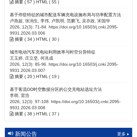
摘要 (
57
)
HTML
(
55
)
基于停驻特征的城市配送车辆充电设施布局与功率配置方法
卢燕超, 张润生, 李伟, 卢凯明, 范鹏飞, 吴亦政, 宋国华
2026, 12(3): 71-84.
https://doi.org/10.16503/j.cnki.2095-
9931.2026.03.006
摘要 (
34
)
HTML
(
30
)
城市电动汽车充电站利用效率与时空分异特征
王玉婷, 庄立坚, 何兆成
2026, 12(3): 85-96.
https://doi.org/10.16503/j.cnki.2095-
9931.2026.03.007
摘要 (
20
)
HTML
(
19
)
基于客流OD时空数据分区的公交充电站选址方法
李萌, 雷浩
2026, 12(3): 97-108.
https://doi.org/10.16503/j.cnki.2095-
9931.2026.03.008
摘要 (
38
)
HTML
(
37
)
高速公路充电设施技术规划综述：场景需求、技术路线与配置
策略
新闻公告
更多