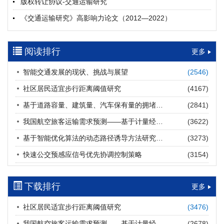
版权转让协议-交通运输研究
摘要 (
21
)
HTML
(
21
)
《交通运输研究》高影响力论文（2012—2022）
多层能源供给网络下高速公路系统韧性提升方法
郝泉霖, 兰富安, 赖波, 陈立栋, 宋志英, 郑帅
参考文献及常用法定计量单位样例
2026, 12(3): 163-175.
https://doi.org/10.16503/j.cnki.2095-
阅读排行
中英文摘要撰写规范及样例
更多
9931.2026.03.013
摘要 (
15
)
HTML
(
13
)
智能交通发展的现状、挑战与展望
(2546)
道路建养运通用碳核算方法及应用
社区居民适宜步行距离阈值研究
(4167)
王元庆, 王皎, 刘圆圆, 于谦, 刘聂旸子, 杨诗雨
2026, 12(3): 176-189.
https://doi.org/10.16503/j.cnki.2095-
基于道路容量、建筑量、汽车保有量的拥堵指数敏感性分析
(2841)
9931.2026.03.014
我国航空旅客运输需求预测——基于计量经济学与系统动力学组合模型
(3622)
摘要 (
14
)
HTML
(
14
)
基于智能优化算法的动态路径诱导方法研究进展
(3273)
西部陆海新通道氢走廊建设对交通运输领域低碳转型的推动作
快速公交预感应信号优先协调控制策略
(3154)
用
罗文格, 黄承锋, 关海长
2026, 12(3): 190-201.
https://doi.org/10.16503/j.cnki.2095-
9931.2026.03.015
下载排行
更多
摘要 (
24
)
HTML
(
23
)
社区居民适宜步行距离阈值研究
(3476)
交能融合背景下零碳货运走廊利益主体的策略演化与影响因素
我国航空旅客运输需求预测——基于计量经济学与系统动力学组合模型
(2678)