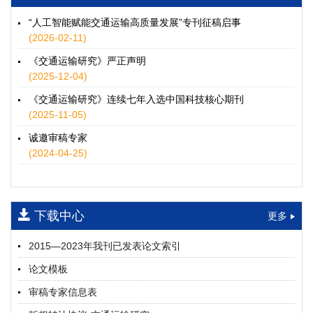
徐士翠, 黄超, 孙鹏翔, 郑少灿, 胡正宇, 李天宇, 冯健茜, 谢秉磊
2026, 12(3): 109-124.
https://doi.org/10.16503/j.cnki.2095-
“人工智能赋能交通运输高质量发展”专刊征稿启事
9931.2026.03.009
(2026-02-11)
摘要 (
35
)
HTML
(
32
)
《交通运输研究》严正声明
水运港-船多能源融合技术及集成应用——以宁波舟山港穿山港
(2025-12-04)
区为例
《交通运输研究》连续七年入选中国科技核心期刊
童亮, 袁裕鹏, 袁成清, 唐道贵, 钟晓晖, 严新平
(2025-11-05)
2026, 12(3): 125-136.
https://doi.org/10.16503/j.cnki.2095-
9931.2026.03.010
诚邀审稿专家
摘要 (
30
)
HTML
(
26
)
(2024-04-25)
面向公路交通的双向可逆电氢耦合微电网系统容量优化配置
师瑞峰, 程龙飞, 张凌志, 王亚彬, 刘状壮
2026, 12(3): 137-150.
https://doi.org/10.16503/j.cnki.2095-
下载中心
更多
9931.2026.03.011
摘要 (
15
)
HTML
(
13
)
2015—2023年我刊已发表论文索引
基于TimeXer模型的高速公路服务区充电负荷预测
论文模板
孙偲赫, 宋国华, 朱子俊, 范鹏飞, 石莹
2026, 12(3): 151-162.
https://doi.org/10.16503/j.cnki.2095-
审稿专家信息表
9931.2026.03.012