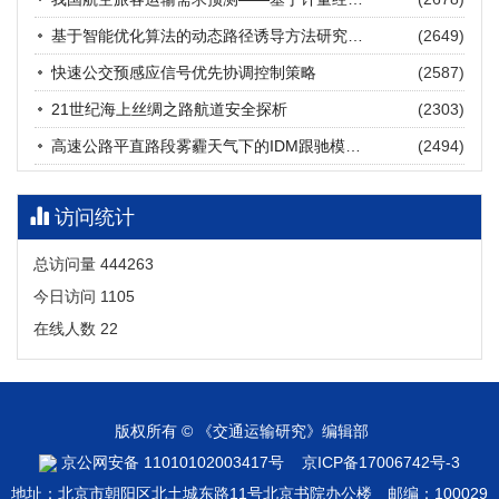
张海涛, 姚琛, 唐治豪, 谢明辉, 王元庆
2026, 12(3): 202-216.
https://doi.org/10.16503/j.cnki.2095-
基于智能优化算法的动态路径诱导方法研究进展
(2649)
9931.2026.03.016
摘要 (
20
)
HTML
(
18
)
快速公交预感应信号优先协调控制策略
(2587)
21世纪海上丝绸之路航道安全探析
(2303)
高速公路平直路段雾霾天气下的IDM跟驰模型分析
(2494)
访问统计
总访问量
444263
今日访问
1105
在线人数
22
版权所有 © 《交通运输研究》编辑部
京公网安备 11010102003417号
京ICP备17006742号-3
地址：北京市朝阳区北土城东路11号北京书院办公楼 邮编：100029