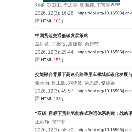
刘畅, 苏田田, 李忠奎, 张海颖, 王宝春
关闭×
2026, 12(3): 16-28.
https://doi.org/10.16503/j.c
HTML
(
65
)
中国货运交通低碳发展策略
章世童, 王馨仪, 袁潇晨, 余碧莹
2026, 12(3): 29-44.
https://doi.org/10.16503/j.c
HTML
(
53
)
交能融合背景下高速公路乘用车领域低碳化发展
张天雨, 鲁工圆, 刘晓波, 姚恩建, 骆泳吉
2026, 12(3): 45-57.
https://doi.org/10.16503/j.c
HTML
(
38
)
“双碳”目标下贵州氢能多式联运体系构建：战略
王湘静, 郭菲菲
2026, 12(3): 58-70.
https://doi.org/10.16503/j.c