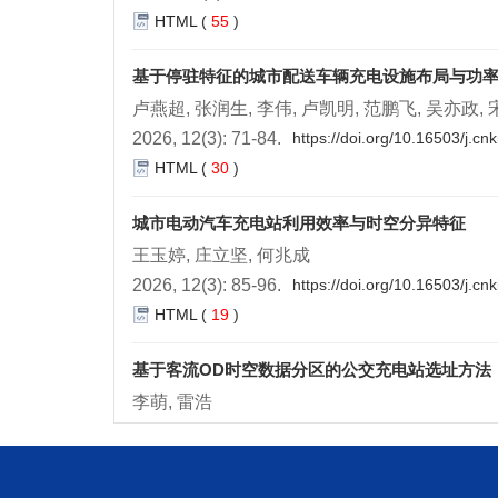
HTML
(
55
)
基于停驻特征的城市配送车辆充电设施布局与功
卢燕超, 张润生, 李伟, 卢凯明, 范鹏飞, 吴亦政,
2026, 12(3): 71-84.
https://doi.org/10.16503/j.c
HTML
(
30
)
城市电动汽车充电站利用效率与时空分异特征
王玉婷, 庄立坚, 何兆成
2026, 12(3): 85-96.
https://doi.org/10.16503/j.c
HTML
(
19
)
基于客流OD时空数据分区的公交充电站选址方法
李萌, 雷浩
2026, 12(3): 97-108.
https://doi.org/10.16503/j.
HTML
(
37
)