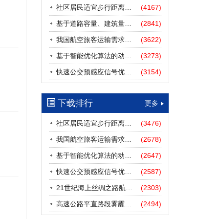
社区居民适宜步行距离阈值研究
(4167)
基于道路容量、建筑量、汽车保有量的拥堵指数敏感性分析
(2841)
我国航空旅客运输需求预测——基于计量经济学与系统动力学组合模型
(3622)
基于智能优化算法的动态路径诱导方法研究进展
(3273)
快速公交预感应信号优先协调控制策略
(3154)
下载排行
更多
社区居民适宜步行距离阈值研究
(3476)
我国航空旅客运输需求预测——基于计量经济学与系统动力学组合模型
(2678)
基于智能优化算法的动态路径诱导方法研究进展
(2647)
快速公交预感应信号优先协调控制策略
(2587)
21世纪海上丝绸之路航道安全探析
(2303)
高速公路平直路段雾霾天气下的IDM跟驰模型分析
(2494)