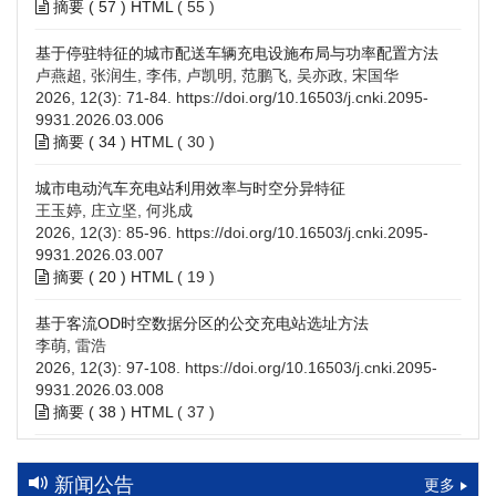
摘要 (
57
)
HTML
(
55
)
基于停驻特征的城市配送车辆充电设施布局与功率配置方法
卢燕超, 张润生, 李伟, 卢凯明, 范鹏飞, 吴亦政, 宋国华
2026, 12(3): 71-84.
https://doi.org/10.16503/j.cnki.2095-
9931.2026.03.006
摘要 (
34
)
HTML
(
30
)
城市电动汽车充电站利用效率与时空分异特征
王玉婷, 庄立坚, 何兆成
2026, 12(3): 85-96.
https://doi.org/10.16503/j.cnki.2095-
9931.2026.03.007
摘要 (
20
)
HTML
(
19
)
基于客流OD时空数据分区的公交充电站选址方法
李萌, 雷浩
2026, 12(3): 97-108.
https://doi.org/10.16503/j.cnki.2095-
9931.2026.03.008
摘要 (
38
)
HTML
(
37
)
高速公路充电设施技术规划综述：场景需求、技术路线与配置
策略
新闻公告
更多