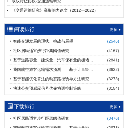
版权转让协议-交通运输研究
摘要 (
20
)
HTML
(
20
)
《交通运输研究》高影响力论文（2012—2022）
多层能源供给网络下高速公路系统韧性提升方法
郝泉霖, 兰富安, 赖波, 陈立栋, 宋志英, 郑帅
参考文献及常用法定计量单位样例
2026, 12(3): 163-175.
https://doi.org/10.16503/j.cnki.2095-
阅读排行
中英文摘要撰写规范及样例
更多
9931.2026.03.013
摘要 (
14
)
HTML
(
12
)
智能交通发展的现状、挑战与展望
(2546)
道路建养运通用碳核算方法及应用
社区居民适宜步行距离阈值研究
(4167)
王元庆, 王皎, 刘圆圆, 于谦, 刘聂旸子, 杨诗雨
2026, 12(3): 176-189.
https://doi.org/10.16503/j.cnki.2095-
基于道路容量、建筑量、汽车保有量的拥堵指数敏感性分析
(2841)
9931.2026.03.014
我国航空旅客运输需求预测——基于计量经济学与系统动力学组合模型
(3622)
摘要 (
12
)
HTML
(
12
)
基于智能优化算法的动态路径诱导方法研究进展
(3273)
西部陆海新通道氢走廊建设对交通运输领域低碳转型的推动作
快速公交预感应信号优先协调控制策略
(3154)
用
罗文格, 黄承锋, 关海长
2026, 12(3): 190-201.
https://doi.org/10.16503/j.cnki.2095-
9931.2026.03.015
下载排行
更多
摘要 (
22
)
HTML
(
21
)
社区居民适宜步行距离阈值研究
(3476)
交能融合背景下零碳货运走廊利益主体的策略演化与影响因素
我国航空旅客运输需求预测——基于计量经济学与系统动力学组合模型
(2678)