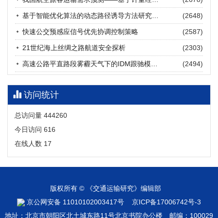
张海涛, 姚琛, 唐治豪, 谢明辉, 王元庆
2026, 12(3): 202-216.
https://doi.org/10.16503/j.cnki.2095-
基于智能优化算法的动态路径诱导方法研究进展
(2648)
9931.2026.03.016
摘要 (
20
)
HTML
(
18
)
快速公交预感应信号优先协调控制策略
(2587)
21世纪海上丝绸之路航道安全探析
(2303)
高速公路平直路段雾霾天气下的IDM跟驰模型分析
(2494)
访问统计
总访问量
444260
今日访问
616
在线人数
17
版权所有 © 《交通运输研究》编辑部
京公网安备 11010102003417号
京ICP备17006742号-3
地址：北京市朝阳区北土城东路11号北京书院办公楼 邮编：100029