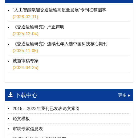
徐士翠, 黄超, 孙鹏翔, 郑少灿, 胡正宇, 李天宇, 冯健茜, 谢秉磊
2026, 12(3): 109-124.
https://doi.org/10.16503/j.cnki.2095-
“人工智能赋能交通运输高质量发展”专刊征稿启事
9931.2026.03.009
(2026-02-11)
摘要 (
35
)
HTML
(
32
)
《交通运输研究》严正声明
水运港-船多能源融合技术及集成应用——以宁波舟山港穿山港
(2025-12-04)
区为例
《交通运输研究》连续七年入选中国科技核心期刊
童亮, 袁裕鹏, 袁成清, 唐道贵, 钟晓晖, 严新平
(2025-11-05)
2026, 12(3): 125-136.
https://doi.org/10.16503/j.cnki.2095-
9931.2026.03.010
诚邀审稿专家
摘要 (
30
)
HTML
(
26
)
(2024-04-25)
面向公路交通的双向可逆电氢耦合微电网系统容量优化配置
师瑞峰, 程龙飞, 张凌志, 王亚彬, 刘状壮
2026, 12(3): 137-150.
https://doi.org/10.16503/j.cnki.2095-
下载中心
更多
9931.2026.03.011
摘要 (
14
)
HTML
(
13
)
2015—2023年我刊已发表论文索引
基于TimeXer模型的高速公路服务区充电负荷预测
论文模板
孙偲赫, 宋国华, 朱子俊, 范鹏飞, 石莹
2026, 12(3): 151-162.
https://doi.org/10.16503/j.cnki.2095-
审稿专家信息表
9931.2026.03.012