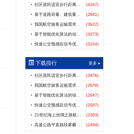
社区居民适宜步行距离阈值研究
(4167)
基于道路容量、建筑量、汽车保有量的拥堵指数敏感性分析
(2841)
我国航空旅客运输需求预测——基于计量经济学与系统动力学组合模型
(3622)
基于智能优化算法的动态路径诱导方法研究进展
(3273)
快速公交预感应信号优先协调控制策略
(3154)
下载排行
更多
社区居民适宜步行距离阈值研究
(3476)
我国航空旅客运输需求预测——基于计量经济学与系统动力学组合模型
(2678)
基于智能优化算法的动态路径诱导方法研究进展
(2647)
快速公交预感应信号优先协调控制策略
(2587)
21世纪海上丝绸之路航道安全探析
(2303)
高速公路平直路段雾霾天气下的IDM跟驰模型分析
(2494)