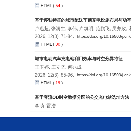
HTML
(
54
)
基于停驻特征的城市配送车辆充电设施布局与功
卢燕超, 张润生, 李伟, 卢凯明, 范鹏飞, 吴亦政,
2026, 12(3): 71-84.
https://doi.org/10.16503/j.c
HTML
(
30
)
城市电动汽车充电站利用效率与时空分异特征
王玉婷, 庄立坚, 何兆成
2026, 12(3): 85-96.
https://doi.org/10.16503/j.c
HTML
(
19
)
基于客流OD时空数据分区的公交充电站选址方法
李萌, 雷浩
2026, 12(3): 97-108.
https://doi.org/10.16503/j.
HTML
(
37
)