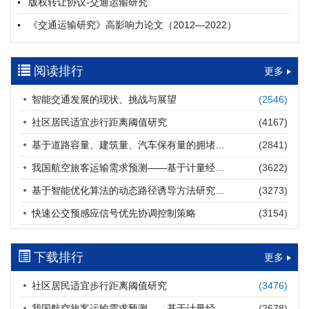
版权转让协议-交通运输研究
摘要 (
20
)
HTML
(
20
)
《交通运输研究》高影响力论文（2012—2022）
多层能源供给网络下高速公路系统韧性提升方法
郝泉霖, 兰富安, 赖波, 陈立栋, 宋志英, 郑帅
参考文献及常用法定计量单位样例
2026, 12(3): 163-175.
https://doi.org/10.16503/j.cnki.2095-
阅读排行
中英文摘要撰写规范及样例
更多
9931.2026.03.013
摘要 (
14
)
HTML
(
12
)
智能交通发展的现状、挑战与展望
(2546)
道路建养运通用碳核算方法及应用
社区居民适宜步行距离阈值研究
(4167)
王元庆, 王皎, 刘圆圆, 于谦, 刘聂旸子, 杨诗雨
2026, 12(3): 176-189.
https://doi.org/10.16503/j.cnki.2095-
基于道路容量、建筑量、汽车保有量的拥堵指数敏感性分析
(2841)
9931.2026.03.014
我国航空旅客运输需求预测——基于计量经济学与系统动力学组合模型
(3622)
摘要 (
11
)
HTML
(
11
)
基于智能优化算法的动态路径诱导方法研究进展
(3273)
西部陆海新通道氢走廊建设对交通运输领域低碳转型的推动作
快速公交预感应信号优先协调控制策略
(3154)
用
罗文格, 黄承锋, 关海长
2026, 12(3): 190-201.
https://doi.org/10.16503/j.cnki.2095-
9931.2026.03.015
下载排行
更多
摘要 (
22
)
HTML
(
21
)
社区居民适宜步行距离阈值研究
(3476)
交能融合背景下零碳货运走廊利益主体的策略演化与影响因素
我国航空旅客运输需求预测——基于计量经济学与系统动力学组合模型
(2678)