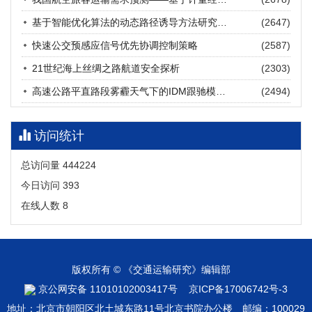
张海涛, 姚琛, 唐治豪, 谢明辉, 王元庆
2026, 12(3): 202-216.
https://doi.org/10.16503/j.cnki.2095-
基于智能优化算法的动态路径诱导方法研究进展
(2647)
9931.2026.03.016
摘要 (
20
)
HTML
(
18
)
快速公交预感应信号优先协调控制策略
(2587)
21世纪海上丝绸之路航道安全探析
(2303)
高速公路平直路段雾霾天气下的IDM跟驰模型分析
(2494)
访问统计
总访问量
444224
今日访问
393
在线人数
8
版权所有 © 《交通运输研究》编辑部
京公网安备 11010102003417号
京ICP备17006742号-3
地址：北京市朝阳区北土城东路11号北京书院办公楼 邮编：100029