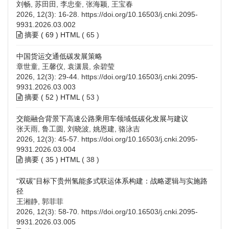
刘畅, 苏田田, 李忠奎, 张海颖, 王宝春
2026, 12(3): 16-28.
https://doi.org/10.16503/j.cnki.2095-
9931.2026.03.002
摘要 (
69
)
HTML
(
65
)
中国货运交通低碳发展策略
章世童, 王馨仪, 袁潇晨, 余碧莹
2026, 12(3): 29-44.
https://doi.org/10.16503/j.cnki.2095-
9931.2026.03.003
摘要 (
52
)
HTML
(
53
)
交能融合背景下高速公路乘用车领域低碳化发展与建议
张天雨, 鲁工圆, 刘晓波, 姚恩建, 骆泳吉
2026, 12(3): 45-57.
https://doi.org/10.16503/j.cnki.2095-
9931.2026.03.004
摘要 (
35
)
HTML
(
38
)
“双碳”目标下贵州氢能多式联运体系构建：战略逻辑与实施路
径
王湘静, 郭菲菲
2026, 12(3): 58-70.
https://doi.org/10.16503/j.cnki.2095-
9931.2026.03.005