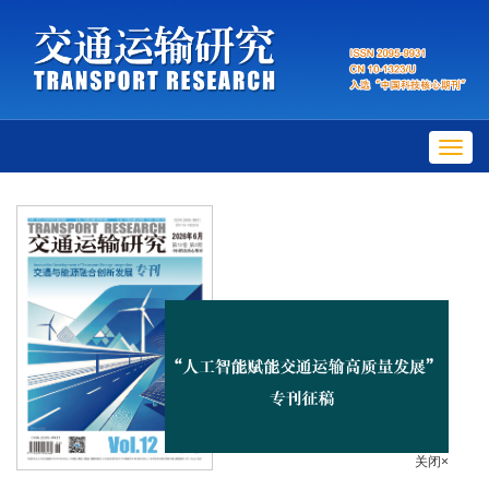
Toggl
navig
关闭×