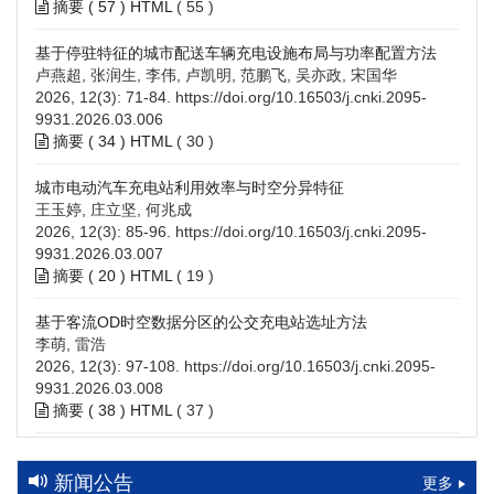
摘要 (
57
)
HTML
(
55
)
基于停驻特征的城市配送车辆充电设施布局与功率配置方法
卢燕超, 张润生, 李伟, 卢凯明, 范鹏飞, 吴亦政, 宋国华
2026, 12(3): 71-84.
https://doi.org/10.16503/j.cnki.2095-
9931.2026.03.006
摘要 (
34
)
HTML
(
30
)
城市电动汽车充电站利用效率与时空分异特征
王玉婷, 庄立坚, 何兆成
2026, 12(3): 85-96.
https://doi.org/10.16503/j.cnki.2095-
9931.2026.03.007
摘要 (
20
)
HTML
(
19
)
基于客流OD时空数据分区的公交充电站选址方法
李萌, 雷浩
2026, 12(3): 97-108.
https://doi.org/10.16503/j.cnki.2095-
9931.2026.03.008
摘要 (
38
)
HTML
(
37
)
高速公路充电设施技术规划综述：场景需求、技术路线与配置
策略
新闻公告
更多