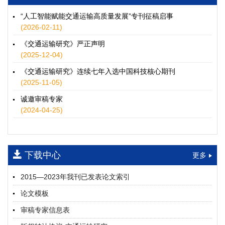
徐士翠, 黄超, 孙鹏翔, 郑少灿, 胡正宇, 李天宇, 冯健茜, 谢秉磊
2026, 12(3): 109-124.
https://doi.org/10.16503/j.cnki.2095-
“人工智能赋能交通运输高质量发展”专刊征稿启事
9931.2026.03.009
(2026-02-11)
摘要 (
35
)
HTML
(
32
)
《交通运输研究》严正声明
水运港-船多能源融合技术及集成应用——以宁波舟山港穿山港
(2025-12-04)
区为例
《交通运输研究》连续七年入选中国科技核心期刊
童亮, 袁裕鹏, 袁成清, 唐道贵, 钟晓晖, 严新平
(2025-11-05)
2026, 12(3): 125-136.
https://doi.org/10.16503/j.cnki.2095-
9931.2026.03.010
诚邀审稿专家
摘要 (
29
)
HTML
(
26
)
(2024-04-25)
面向公路交通的双向可逆电氢耦合微电网系统容量优化配置
师瑞峰, 程龙飞, 张凌志, 王亚彬, 刘状壮
2026, 12(3): 137-150.
https://doi.org/10.16503/j.cnki.2095-
下载中心
更多
9931.2026.03.011
摘要 (
14
)
HTML
(
13
)
2015—2023年我刊已发表论文索引
基于TimeXer模型的高速公路服务区充电负荷预测
论文模板
孙偲赫, 宋国华, 朱子俊, 范鹏飞, 石莹
2026, 12(3): 151-162.
https://doi.org/10.16503/j.cnki.2095-
审稿专家信息表
9931.2026.03.012