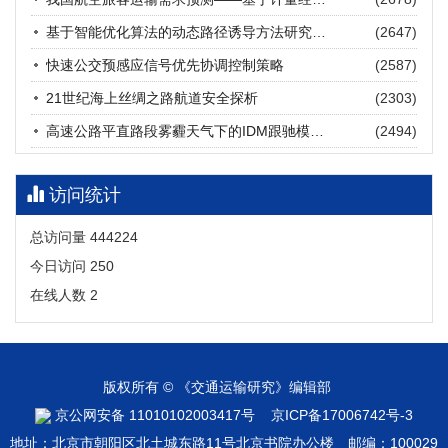
张海涛, 姚琛, 唐治豪, 谢明辉, 王元庆
2026, 12(3): 202-216.
https://doi.org/10.16503/j.cnki.2095-
基于智能优化算法的动态路径诱导方法研究进展
(2647)
9931.2026.03.016
摘要 (
20
)
HTML
(
18
)
快速公交预感应信号优先协调控制策略
(2587)
21世纪海上丝绸之路航道安全探析
(2303)
高速公路平直路段雾霾天气下的IDM跟驰模型分析
(2494)
访问统计
总访问量
444224
今日访问
250
在线人数
2
版权所有 © 《交通运输研究》编辑部
京公网安备 11010102003417号
京ICP备17006742号-3
地址：北京市朝阳区北土城东路11号北京书院办公楼 邮编：100029