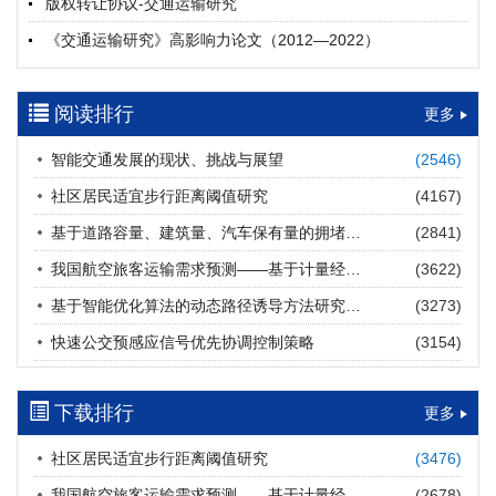
版权转让协议-交通运输研究
摘要 (
19
)
HTML
(
19
)
《交通运输研究》高影响力论文（2012—2022）
多层能源供给网络下高速公路系统韧性提升方法
郝泉霖, 兰富安, 赖波, 陈立栋, 宋志英, 郑帅
参考文献及常用法定计量单位样例
2026, 12(3): 163-175.
https://doi.org/10.16503/j.cnki.2095-
阅读排行
中英文摘要撰写规范及样例
更多
9931.2026.03.013
摘要 (
14
)
HTML
(
12
)
智能交通发展的现状、挑战与展望
(2546)
道路建养运通用碳核算方法及应用
社区居民适宜步行距离阈值研究
(4167)
王元庆, 王皎, 刘圆圆, 于谦, 刘聂旸子, 杨诗雨
2026, 12(3): 176-189.
https://doi.org/10.16503/j.cnki.2095-
基于道路容量、建筑量、汽车保有量的拥堵指数敏感性分析
(2841)
9931.2026.03.014
我国航空旅客运输需求预测——基于计量经济学与系统动力学组合模型
(3622)
摘要 (
11
)
HTML
(
11
)
基于智能优化算法的动态路径诱导方法研究进展
(3273)
西部陆海新通道氢走廊建设对交通运输领域低碳转型的推动作
快速公交预感应信号优先协调控制策略
(3154)
用
罗文格, 黄承锋, 关海长
2026, 12(3): 190-201.
https://doi.org/10.16503/j.cnki.2095-
9931.2026.03.015
下载排行
更多
摘要 (
22
)
HTML
(
21
)
社区居民适宜步行距离阈值研究
(3476)
交能融合背景下零碳货运走廊利益主体的策略演化与影响因素
我国航空旅客运输需求预测——基于计量经济学与系统动力学组合模型
(2678)