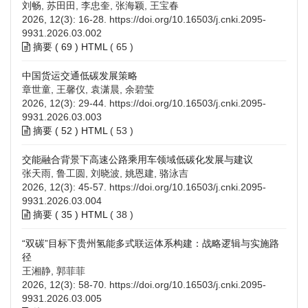
刘畅, 苏田田, 李忠奎, 张海颖, 王宝春
2026, 12(3): 16-28.
https://doi.org/10.16503/j.cnki.2095-
9931.2026.03.002
摘要 (
69
)
HTML
(
65
)
中国货运交通低碳发展策略
章世童, 王馨仪, 袁潇晨, 余碧莹
2026, 12(3): 29-44.
https://doi.org/10.16503/j.cnki.2095-
9931.2026.03.003
摘要 (
52
)
HTML
(
53
)
交能融合背景下高速公路乘用车领域低碳化发展与建议
张天雨, 鲁工圆, 刘晓波, 姚恩建, 骆泳吉
2026, 12(3): 45-57.
https://doi.org/10.16503/j.cnki.2095-
9931.2026.03.004
摘要 (
35
)
HTML
(
38
)
“双碳”目标下贵州氢能多式联运体系构建：战略逻辑与实施路
径
王湘静, 郭菲菲
2026, 12(3): 58-70.
https://doi.org/10.16503/j.cnki.2095-
9931.2026.03.005