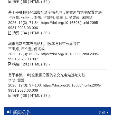
摘要 (
56
)
HTML
(
54
)
基于停驻特征的城市配送车辆充电设施布局与功率配置方法
卢燕超, 张润生, 李伟, 卢凯明, 范鹏飞, 吴亦政, 宋国华
2026, 12(3): 71-84.
https://doi.org/10.16503/j.cnki.2095-
9931.2026.03.006
摘要 (
34
)
HTML
(
30
)
城市电动汽车充电站利用效率与时空分异特征
王玉婷, 庄立坚, 何兆成
2026, 12(3): 85-96.
https://doi.org/10.16503/j.cnki.2095-
9931.2026.03.007
摘要 (
20
)
HTML
(
19
)
基于客流OD时空数据分区的公交充电站选址方法
李萌, 雷浩
2026, 12(3): 97-108.
https://doi.org/10.16503/j.cnki.2095-
9931.2026.03.008
摘要 (
38
)
HTML
(
37
)
高速公路充电设施技术规划综述：场景需求、技术路线与配置
策略
新闻公告
更多