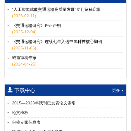
徐士翠, 黄超, 孙鹏翔, 郑少灿, 胡正宇, 李天宇, 冯健茜, 谢秉磊
2026, 12(3): 109-124.
https://doi.org/10.16503/j.cnki.2095-
“人工智能赋能交通运输高质量发展”专刊征稿启事
9931.2026.03.009
(2026-02-11)
摘要 (
35
)
HTML
(
32
)
《交通运输研究》严正声明
水运港-船多能源融合技术及集成应用——以宁波舟山港穿山港
(2025-12-04)
区为例
《交通运输研究》连续七年入选中国科技核心期刊
童亮, 袁裕鹏, 袁成清, 唐道贵, 钟晓晖, 严新平
(2025-11-05)
2026, 12(3): 125-136.
https://doi.org/10.16503/j.cnki.2095-
9931.2026.03.010
诚邀审稿专家
摘要 (
29
)
HTML
(
26
)
(2024-04-25)
面向公路交通的双向可逆电氢耦合微电网系统容量优化配置
师瑞峰, 程龙飞, 张凌志, 王亚彬, 刘状壮
2026, 12(3): 137-150.
https://doi.org/10.16503/j.cnki.2095-
下载中心
更多
9931.2026.03.011
摘要 (
14
)
HTML
(
13
)
2015—2023年我刊已发表论文索引
基于TimeXer模型的高速公路服务区充电负荷预测
论文模板
孙偲赫, 宋国华, 朱子俊, 范鹏飞, 石莹
2026, 12(3): 151-162.
https://doi.org/10.16503/j.cnki.2095-
审稿专家信息表
9931.2026.03.012