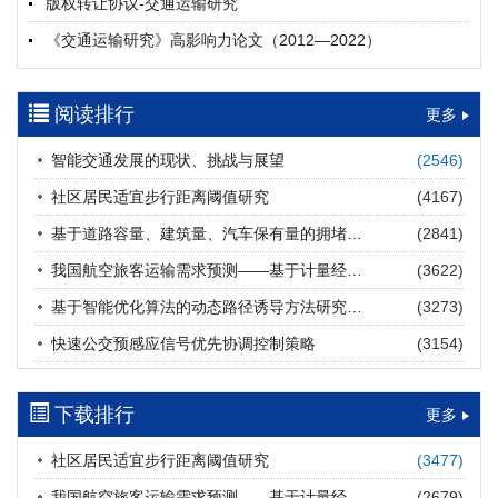
版权转让协议-交通运输研究
摘要 (
23
)
HTML
(
23
)
《交通运输研究》高影响力论文（2012—2022）
多层能源供给网络下高速公路系统韧性提升方法
郝泉霖, 兰富安, 赖波, 陈立栋, 宋志英, 郑帅
参考文献及常用法定计量单位样例
2026, 12(3): 163-175.
https://doi.org/10.16503/j.cnki.2095-
阅读排行
中英文摘要撰写规范及样例
更多
9931.2026.03.013
摘要 (
16
)
HTML
(
14
)
智能交通发展的现状、挑战与展望
(2546)
道路建养运通用碳核算方法及应用
社区居民适宜步行距离阈值研究
(4167)
王元庆, 王皎, 刘圆圆, 于谦, 刘聂旸子, 杨诗雨
2026, 12(3): 176-189.
https://doi.org/10.16503/j.cnki.2095-
基于道路容量、建筑量、汽车保有量的拥堵指数敏感性分析
(2841)
9931.2026.03.014
我国航空旅客运输需求预测——基于计量经济学与系统动力学组合模型
(3622)
摘要 (
15
)
HTML
(
15
)
基于智能优化算法的动态路径诱导方法研究进展
(3273)
西部陆海新通道氢走廊建设对交通运输领域低碳转型的推动作
快速公交预感应信号优先协调控制策略
(3154)
用
罗文格, 黄承锋, 关海长
2026, 12(3): 190-201.
https://doi.org/10.16503/j.cnki.2095-
9931.2026.03.015
下载排行
更多
摘要 (
24
)
HTML
(
23
)
社区居民适宜步行距离阈值研究
(3477)
交能融合背景下零碳货运走廊利益主体的策略演化与影响因素
我国航空旅客运输需求预测——基于计量经济学与系统动力学组合模型
(2679)