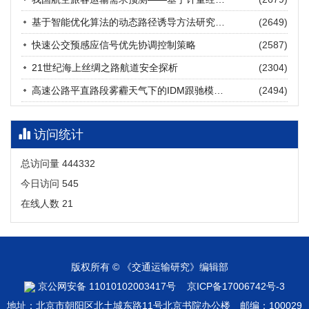
张海涛, 姚琛, 唐治豪, 谢明辉, 王元庆
2026, 12(3): 202-216.
https://doi.org/10.16503/j.cnki.2095-
基于智能优化算法的动态路径诱导方法研究进展
(2649)
9931.2026.03.016
摘要 (
21
)
HTML
(
18
)
快速公交预感应信号优先协调控制策略
(2587)
21世纪海上丝绸之路航道安全探析
(2304)
高速公路平直路段雾霾天气下的IDM跟驰模型分析
(2494)
访问统计
总访问量
444332
今日访问
545
在线人数
21
版权所有 © 《交通运输研究》编辑部
京公网安备 11010102003417号
京ICP备17006742号-3
地址：北京市朝阳区北土城东路11号北京书院办公楼 邮编：100029