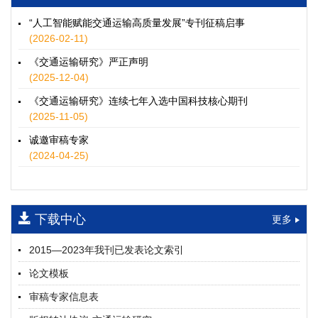
徐士翠, 黄超, 孙鹏翔, 郑少灿, 胡正宇, 李天宇, 冯健茜, 谢秉磊
2026, 12(3): 109-124.
https://doi.org/10.16503/j.cnki.2095-
“人工智能赋能交通运输高质量发展”专刊征稿启事
9931.2026.03.009
(2026-02-11)
摘要 (
36
)
HTML
(
33
)
《交通运输研究》严正声明
水运港-船多能源融合技术及集成应用——以宁波舟山港穿山港
(2025-12-04)
区为例
《交通运输研究》连续七年入选中国科技核心期刊
童亮, 袁裕鹏, 袁成清, 唐道贵, 钟晓晖, 严新平
(2025-11-05)
2026, 12(3): 125-136.
https://doi.org/10.16503/j.cnki.2095-
9931.2026.03.010
诚邀审稿专家
摘要 (
33
)
HTML
(
28
)
(2024-04-25)
面向公路交通的双向可逆电氢耦合微电网系统容量优化配置
师瑞峰, 程龙飞, 张凌志, 王亚彬, 刘状壮
2026, 12(3): 137-150.
https://doi.org/10.16503/j.cnki.2095-
下载中心
更多
9931.2026.03.011
摘要 (
16
)
HTML
(
14
)
2015—2023年我刊已发表论文索引
基于TimeXer模型的高速公路服务区充电负荷预测
论文模板
孙偲赫, 宋国华, 朱子俊, 范鹏飞, 石莹
2026, 12(3): 151-162.
https://doi.org/10.16503/j.cnki.2095-
审稿专家信息表
9931.2026.03.012