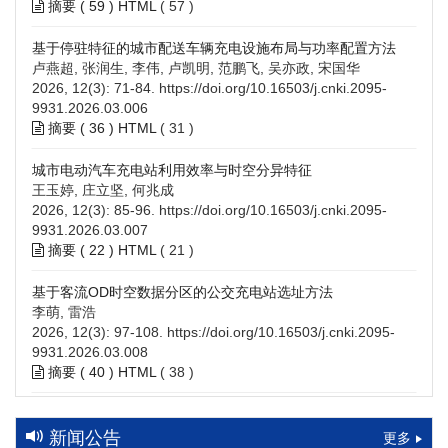
摘要 (
59
)
HTML
(
57
)
基于停驻特征的城市配送车辆充电设施布局与功率配置方法
卢燕超, 张润生, 李伟, 卢凯明, 范鹏飞, 吴亦政, 宋国华
2026, 12(3): 71-84.
https://doi.org/10.16503/j.cnki.2095-
9931.2026.03.006
摘要 (
36
)
HTML
(
31
)
城市电动汽车充电站利用效率与时空分异特征
王玉婷, 庄立坚, 何兆成
2026, 12(3): 85-96.
https://doi.org/10.16503/j.cnki.2095-
9931.2026.03.007
摘要 (
22
)
HTML
(
21
)
基于客流OD时空数据分区的公交充电站选址方法
李萌, 雷浩
2026, 12(3): 97-108.
https://doi.org/10.16503/j.cnki.2095-
9931.2026.03.008
摘要 (
40
)
HTML
(
38
)
高速公路充电设施技术规划综述：场景需求、技术路线与配置
策略
新闻公告
更多